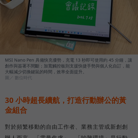
MSI Nano Pen 具備快充優勢，充電 13 秒即可使用約 45 分鐘，讓
創作與簽署不間斷；加寬觸控板則支援快捷手勢與個人化自訂，能
大幅減少切換鍵鼠的時間，效率全面提升。
圖／ 數位時代
30 小時超長續航，打造行動辦公的黃
金組合
對於頻繁移動的自由工作者、業務主管或新創創
辦人而言，「電量焦慮」、「吵雜環境」是行動