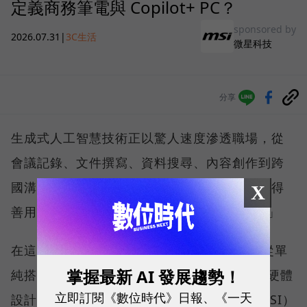
定義商務筆電與 Copilot+ PC？
sponsored by
2026.07.31
|
3C生活
微星科技
分享
生成式人工智慧技術正以驚人速度滲透職場，從
會議記錄、文件撰寫、資料搜尋、內容創作到跨
國溝通，每位知識工作者都開始思考：「我懂得
X
善用 AI 嗎？我的硬體跟得上生產力轉型嗎？」
在這樣的氛圍下，市場對 AI PC 的期待，已從單
掌握最新 AI 發展趨勢！
純搭載最新處理器，擴展到如何將 AI 算力、硬體
立即訂閱《數位時代》日報、《一天
設計與真實使用情境無縫整合。微星科技（MSI）