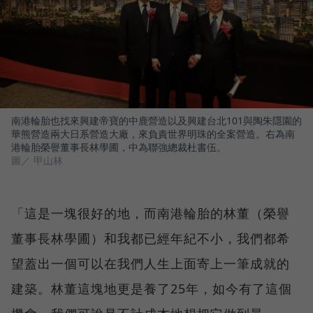
南港輪胎也找來興建帝寶的中鹿營造以及興建台北101與陶朱隱園的
華熊營造兩大日系營造大廠，來負責世界明珠的全案營造。右為南
港輪胎榮譽董事長林學圃，中為聯強總裁杜書伍。
圖／ 甲山林
「這是一塊很好的地，而南港輪胎的林董（榮譽
董事長林學圃）和我都已經年紀不小，我們都希
望蓋出一個可以在我們人生上面寄上一筆成就的
建築。林董這塊地更是養了25年，如今有了這個