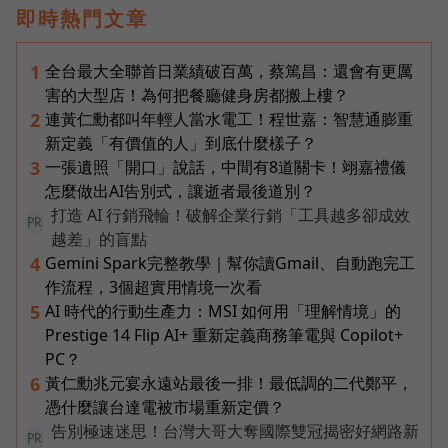
即時熱門文章
全台最大全聯首日業績破百萬，蔡篤昌：還會有更厲
1
害的大型店！為何把餐廳健身房都搬上樓？
連黃仁勳都叫年輕人當水電工！程世嘉：智慧通膨重
2
新定義「有價值的人」到底什麼樣子？
一張遺照「開口」說話，中間有8道關卡！翊嘉禮儀
3
怎麼做出AI告別式，讓逝者最後道別？
打造 AI 行銷飛輪！破解企業行銷「工具越多卻成效
PR
越差」的盲點
Gemini Spark完整教學｜幫你讀Gmail、自動跑完工
4
作流程，3個超實用情境一次看
AI 時代的行動生產力：MSI 如何用「理解情境」的
5
Prestige 14 Flip AI+ 重新定義商務筆電與 Copilot+
PC？
黃仁勳兆元宴永遠站最後一排！最低調的二代鄭平，
6
憑什麼讓台達電被市場重新定價？
告別極速迷思！台灣大哥大奪國際雙冠揭密好網路新
PR