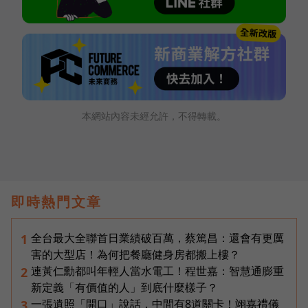
本網站內容未經允許，不得轉載。
即時熱門文章
全台最大全聯首日業績破百萬，蔡篤昌：還會有更厲
1
害的大型店！為何把餐廳健身房都搬上樓？
連黃仁勳都叫年輕人當水電工！程世嘉：智慧通膨重
2
新定義「有價值的人」到底什麼樣子？
一張遺照「開口」說話，中間有8道關卡！翊嘉禮儀
3