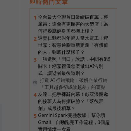
即時熱門文章
全台最大全聯首日業績破百萬，蔡
1
篤昌：還會有更厲害的大型店！為
何把餐廳健身房都搬上樓？
連黃仁勳都叫年輕人當水電工！程
2
世嘉：智慧通膨重新定義「有價值
的人」到底什麼樣子？
一張遺照「開口」說話，中間有8道
3
關卡！翊嘉禮儀怎麼做出AI告別
式，讓逝者最後道別？
打造 AI 行銷飛輪！破解企業行銷
PR
「工具越多卻成效越差」的盲點
友達二把手裸辭內幕！彭双浪親邀
4
的接班人為何撕破臉？「落後群
創」成最後稻草？
Gemini Spark完整教學｜幫你讀
5
Gmail、自動跑完工作流程，3個超
實用情境一次看