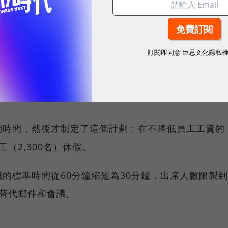
訂閱即同意
巨思文化隱私
閒時間，然後才制定了這個計劃：在不降低員工工資的
（2,300名）休假。
的標準時間從60分鐘縮短為30分鐘，出席人數限製到
替代郵件和會議。