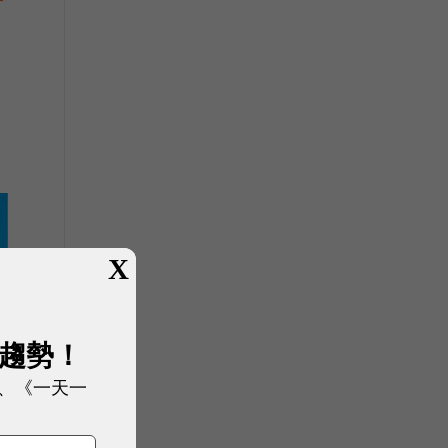
X
展趨勢！
、《一天一