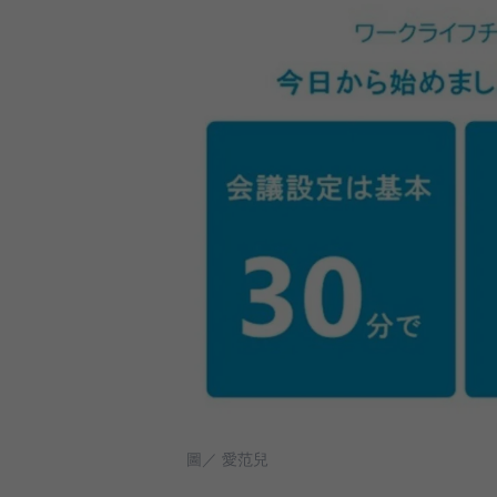
圖／ 愛范兒