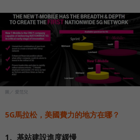
圖／ 愛范兒
5G馬拉松，美國費力的地方在哪？
1、基站建設進度緩慢