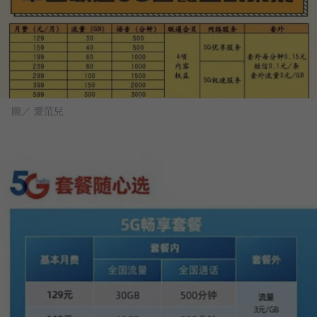
圖／ 愛范兒