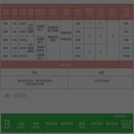
圖／ 愛范兒