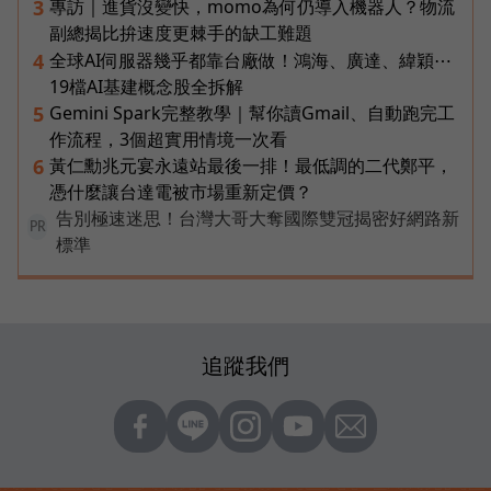
專訪｜進貨沒變快，momo為何仍導入機器人？物流
3
副總揭比拚速度更棘手的缺工難題
全球AI伺服器幾乎都靠台廠做！鴻海、廣達、緯穎⋯
4
19檔AI基建概念股全拆解
Gemini Spark完整教學｜幫你讀Gmail、自動跑完工
5
作流程，3個超實用情境一次看
黃仁勳兆元宴永遠站最後一排！最低調的二代鄭平，
6
憑什麼讓台達電被市場重新定價？
告別極速迷思！台灣大哥大奪國際雙冠揭密好網路新
PR
標準
追蹤我們