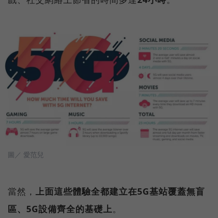
圖／ 愛范兒
當然，
上面這些體驗全都建立在5G基站覆蓋無盲
區、5G設備齊全的基礎上
。