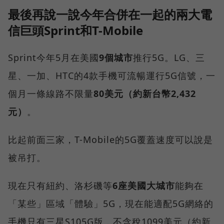
最後再說一說今年合併在一起的兩大電
信巨頭Sprint和T-Mobile
Sprint今年5月在美國
9個城市
推行5G。LG、三
星、一加、HTC的4款手機可流暢運行5G信號，一
個月一條線路不限量
80美元（約新台幣2,432
元）
。
比起前面三家，T-Mobile的5G覆蓋速度可以說是
被吊打。
現在只有紐約、洛杉磯等
6座美國大城市
能夠在
「某些」區域「體驗」5G，現在能適配5G網絡的
手機只有三星S105G版，不含稅1099美元（約新