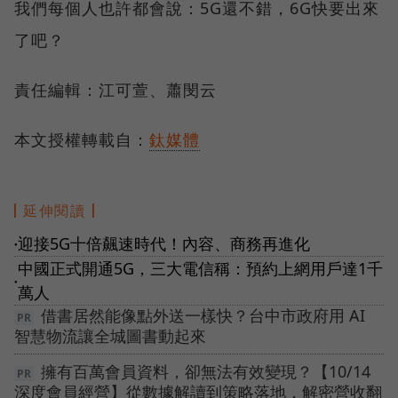
我們每個人也許都會說：5G還不錯，6G快要出來
了吧？
責任編輯：江可萱、蕭閔云
本文授權轉載自：
鈦媒體
延伸閱讀
迎接5G十倍飆速時代！內容、商務再進化
●
中國正式開通5G，三大電信稱：預約上網用戶達1千
●
萬人
借書居然能像點外送一樣快？台中市政府用 AI
智慧物流讓全城圖書動起來
擁有百萬會員資料，卻無法有效變現？【10/14
深度會員經營】從數據解讀到策略落地，解密營收翻