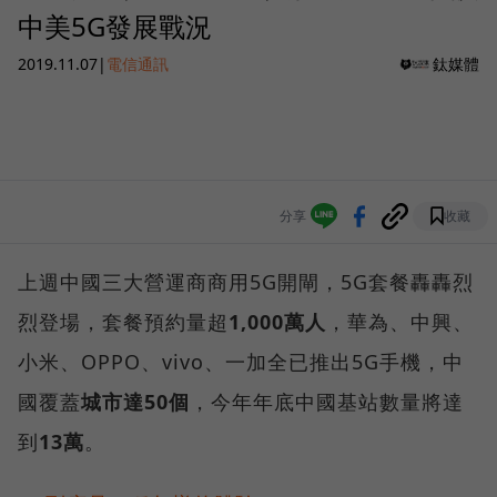
中美5G發展戰況
2019.11.07
|
電信通訊
鈦媒體
分享
收藏
上週中國三大營運商商用5G開閘，5G套餐轟轟烈
烈登場，套餐預約量超
1,000萬人
，華為、中興、
小米、OPPO、vivo、一加全已推出5G手機，中
國覆蓋
城市達50個
，今年年底中國基站數量將達
到
13萬
。