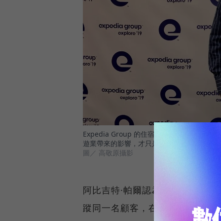
Expedia Group 的住宿合作夥伴服務Lodging
遊業帶來的影響，才只是剛開始而已。
圖／ 高敬原攝影
阿比吉特·帕爾認為，Expedi
蹤同一名顧客，在不同平台的足