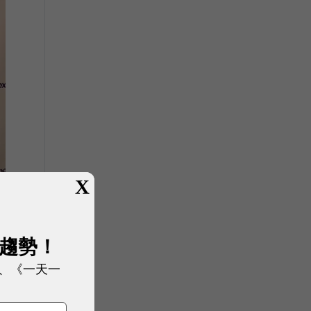
X
旅
展趨勢！
、《一天一