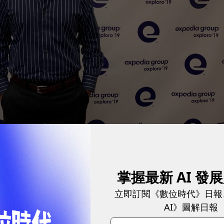
 Partner Services研究負責人阿比吉特·帕爾（Abhijit Pal）認為，AI對
掌握最新 AI 發
a的品牌優勢，是旗下擁有眾多產品跟品牌，「我們可以追
立即訂閱《數位時代》日報
AI》圖解日報
跡。」在個人化推薦上比起同業多了更多優勢，現在多