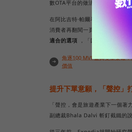
數OTA平台的做法，都是依照消
在阿比吉特·帕爾看來，這只是廣
消費者再翻閱一頁又一頁的搜尋
適合的選項
，「因為我們清楚你
角逐100 MVP盛典雙重榮
➜
價值
提升下單意願，「聲控」
「聲控，會是旅遊產業下一個著力的目
副總裁Bhala Dalvi 斬釘截鐵的
從三年前，Expedia就開始