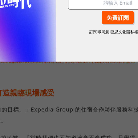
費者的搜尋條件，給出可能感興趣的搜尋結果。
義的個人化體驗，他認為真正的個人化體驗，不應該讓
結果，點進去看一大堆資訊研究，而是
只推薦2~3個最
訂閱即同意
巨思文化隱私
的旅遊喜好，這就是資料的價值。」
耀！國際品牌X經理人特別肯定，展現AI時代最具潛力的核心
打造親臨現場感受
標。」Expedia Group 的住宿合作夥伴服務科
說。
研究聲控科技，「當時我們也不知道這會不會成功，只覺得