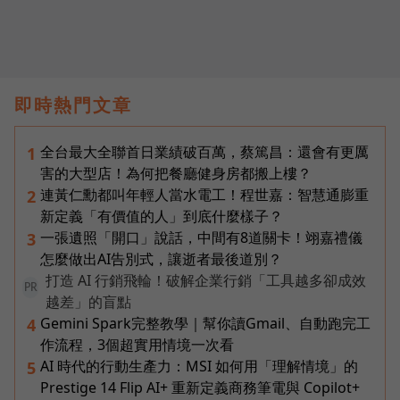
即時熱門文章
全台最大全聯首日業績破百萬，蔡篤昌：還會有更厲
1
害的大型店！為何把餐廳健身房都搬上樓？
連黃仁勳都叫年輕人當水電工！程世嘉：智慧通膨重
2
新定義「有價值的人」到底什麼樣子？
一張遺照「開口」說話，中間有8道關卡！翊嘉禮儀
3
怎麼做出AI告別式，讓逝者最後道別？
打造 AI 行銷飛輪！破解企業行銷「工具越多卻成效
PR
越差」的盲點
Gemini Spark完整教學｜幫你讀Gmail、自動跑完工
4
作流程，3個超實用情境一次看
AI 時代的行動生產力：MSI 如何用「理解情境」的
5
Prestige 14 Flip AI+ 重新定義商務筆電與 Copilot+