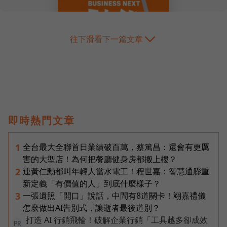
往下滑看下一篇文章
即時熱門文章
全台最大全聯首日業績破百萬，蔡篤昌：還會有更厲
1
害的大型店！為何把餐廳健身房都搬上樓？
連黃仁勳都叫年輕人當水電工！程世嘉：智慧通膨重
2
新定義「有價值的人」到底什麼樣子？
一張遺照「開口」說話，中間有8道關卡！翊嘉禮儀
3
怎麼做出AI告別式，讓逝者最後道別？
打造 AI 行銷飛輪！破解企業行銷「工具越多卻成效
PR