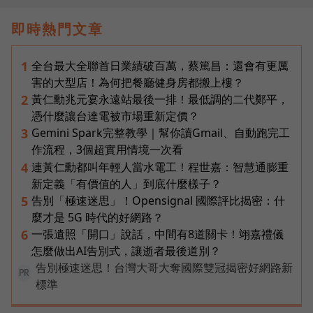
即時熱門文章
全台最大全聯首日業績破百萬，蔡篤昌：還會有更厲
1
害的大型店！為何把餐廳健身房都搬上樓？
黃仁勳兆元宴永遠站最後一排！最低調的二代鄭平，
2
憑什麼讓台達電被市場重新定價？
Gemini Spark完整教學｜幫你讀Gmail、自動跑完工
3
作流程，3個超實用情境一次看
連黃仁勳都叫年輕人當水電工！程世嘉：智慧通膨重
4
新定義「有價值的人」到底什麼樣子？
告別「極速迷思」！Opensignal 國際評比揭密：什
5
麼才是 5G 時代的好網路？
一張遺照「開口」說話，中間有8道關卡！翊嘉禮儀
6
怎麼做出AI告別式，讓逝者最後道別？
告別極速迷思！台灣大哥大奪國際雙冠揭密好網路新
PR
標準