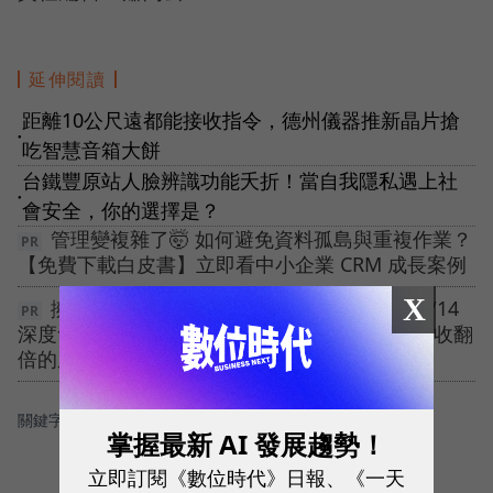
延伸閱讀
距離10公尺遠都能接收指令，德州儀器推新晶片搶
●
吃智慧音箱大餅
台鐵豐原站人臉辨識功能夭折！當自我隱私遇上社
●
會安全，你的選擇是？
管理變複雜了🤯 如何避免資料孤島與重複作業？
【免費下載白皮書】立即看中小企業 CRM 成長案例
X
擁有百萬會員資料，卻無法有效變現？【10/14
深度會員經營】從數據解讀到策略落地，解密營收翻
倍的底層邏輯！
關鍵字：
＃電信通訊
＃Wi-Fi
＃5G
掌握最新 AI 發展趨勢！
立即訂閱《數位時代》日報、《一天