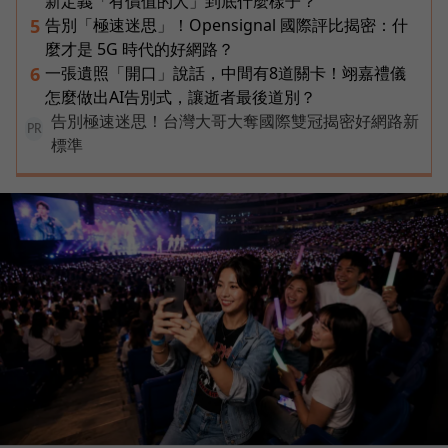
新定義「有價值的人」到底什麼樣子？
告別「極速迷思」！Opensignal 國際評比揭密：什
5
麼才是 5G 時代的好網路？
一張遺照「開口」說話，中間有8道關卡！翊嘉禮儀
6
怎麼做出AI告別式，讓逝者最後道別？
告別極速迷思！台灣大哥大奪國際雙冠揭密好網路新
PR
標準