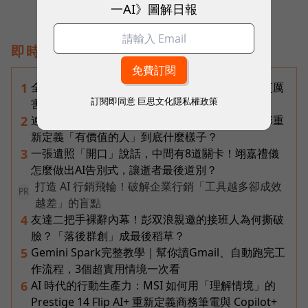
一AI》圖解日報
即時熱門文章
全台最大全聯首日業績破百萬，蔡篤昌：還會有更厲
1
訂閱即同意
巨思文化隱私權政策
害的大型店！為何把餐廳健身房都搬上樓？
連黃仁勳都叫年輕人當水電工！程世嘉：智慧通膨重
2
新定義「有價值的人」到底什麼樣子？
一張遺照「開口」說話，中間有8道關卡！翊嘉禮儀
3
怎麼做出AI告別式，讓逝者最後道別？
打造 AI 行銷飛輪！破解企業行銷「工具越多卻成效
PR
越差」的盲點
友達二把手裸辭內幕！彭双浪親邀的接班人為何撕破
4
臉？「落後群創」成最後稻草？
Gemini Spark完整教學｜幫你讀Gmail、自動跑完工
5
作流程，3個超實用情境一次看
AI 時代的行動生產力：MSI 如何用「理解情境」的
6
Prestige 14 Flip AI+ 重新定義商務筆電與 Copilot+