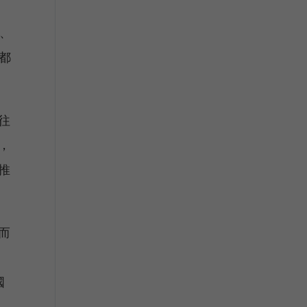
m、
們都
往
，
推
而
，
國