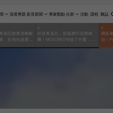
聞
深度專題
影音新聞
專家觀點
社群
活動
課程
雜誌
2
3
東南亞創業攻略解
科技業逃兵，卻風靡印尼媽媽
開拓
家，在地化就要做
圈！MOOIMOM做了什麼，3
頭！P
年內營業額破億元
看中