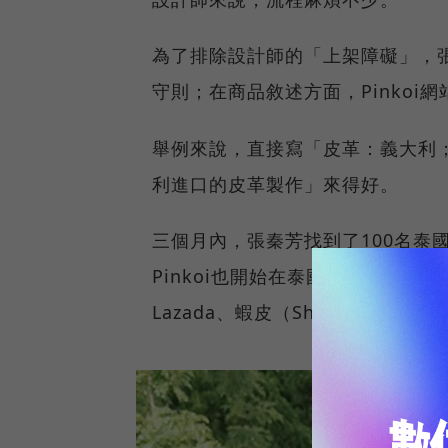
為了排除設計師的「上架障礙」，
守則；在商品敘述方面，Pinko
舉例來說，直接寫「皮革：義大利
利進口的皮革製作」來得好。
三個月內，張秦芳找到了100名泰
Pinkoi也開始在泰國設計師的
Lazada、蝦皮（Shopee）