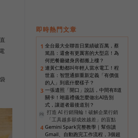
即時熱門文章
一直
全台最大全聯首日業績破百萬，蔡
1
電
篤昌：還會有更厲害的大型店！為
何把餐廳健身房都搬上樓？
連黃仁勳都叫年輕人當水電工！程
2
世嘉：智慧通膨重新定義「有價值
提袋
的人」到底什麼樣子？
一張遺照「開口」說話，中間有8道
3
關卡！翊嘉禮儀怎麼做出AI告別
式，讓逝者最後道別？
打造 AI 行銷飛輪！破解企業行銷
PR
「工具越多卻成效越差」的盲點
Gemini Spark完整教學｜幫你讀
4
Gmail、自動跑完工作流程，3個超