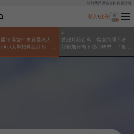
關於我們
廣告合作
內容授權
登入
/
註冊
4
泰國市場首件事竟是獵人
曾經月賠百萬，焦慮到睡不著…
inkoi大舉招募設計師，
好物飛行痛下決心轉型，「庶民
他們背後什麼紅利
式行銷」一舉風靡馬來西亞