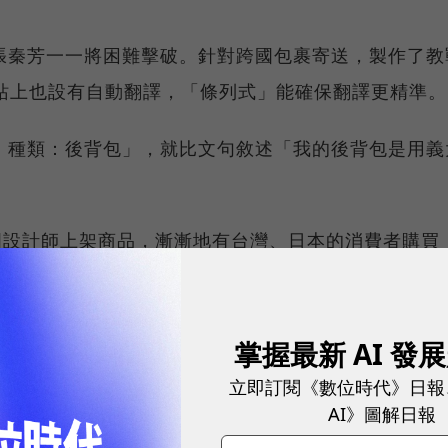
張秦芳一一將困難擊破。針對跨國包裹寄送，製作了教
i網站上也設有自動翻譯，「條列式」能確保翻譯更精準。
；種類：後背包」，就比文句敘述「我的後背包是用義
國設計師上架商品，漸漸地有台灣、日本的消費者購買
圈子慢慢打開知名度。在此同時，隨著國際電商平台
進入泰國，當地設計師也愈加習慣在電商平台上販售商品。
掌握最新 AI 發
立即訂閱《數位時代》日報
AI》圖解日報