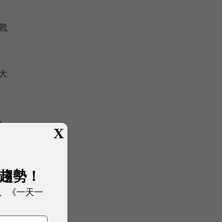
戰
大
，
X
展趨勢！
、《一天一