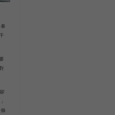
得泰
千
要
對
，卻
。」
整個