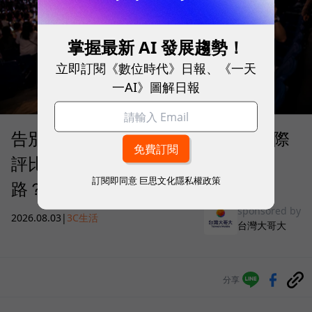
掌握最新 AI 發展趨勢！
立即訂閱《數位時代》日報、《一天
一AI》圖解日報
告別「極速迷思」！Opensignal 國際
評比揭密：什麼才是 5G 時代的好網
訂閱即同意
巨思文化隱私權政策
路？
sponsored by
2026.08.03
|
3C生活
台灣大哥大
分享