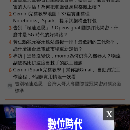
1
害的大型店！為何把餐廳健身房都搬上樓？
Gemini完整教學地圖！37篇實測整理，
2
Notebooks、Spark、提示詞架構全打包
告別「極速迷思」！Opensignal 國際評比揭密：什
3
麼才是 5G 時代的好網路？
黃仁勳兆元宴永遠站最後一排！最低調的二代鄭平，
4
憑什麼讓台達電被市場重新定價？
專訪｜進貨沒變快，momo為何仍導入機器人？物流
5
副總揭比拚速度更棘手的缺工難題
Gemini Spark完整教學｜幫你讀Gmail、自動跑完工
6
作流程，3個超實用情境一次看
告別極速迷思！台灣大哥大奪國際雙冠揭密好網路新
PR
標準
X