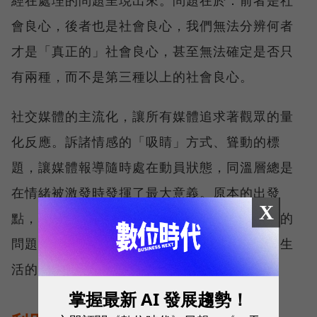
會良心，後者也是社會良心，我們無法分辨何者
才是「真正的」社會良心，甚至無法確定是否只
有兩種，而不是第三種以上的社會良心。
社交媒體的主流化，讓所有媒體追求著觀眾的量
化反應。訴諸情感的「吸睛」方式、聳動的標
題，讓媒體報導隨時處在動員狀態，同溫層總是
在情緒被激發時發揮了最大意義。原本的出發
X
點，也許已經不只是一個專業經理人是否稱職的
問題，還包括在異常氣候、環境反撲系統邊緣生
活的人們，該如何適應的問題。
掌握最新 AI 發展趨勢！