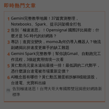
即時熱門文章
Gemini完整教學地圖！37篇實測整理，
1
Notebooks、Spark、提示詞架構全打包
告別「極速迷思」！Opensignal 國際評比揭密：什
2
麼才是 5G 時代的好網路？
專訪｜進貨沒變快，momo為何仍導入機器人？物流
3
副總揭比拚速度更棘手的缺工難題
Gemini Spark完整教學｜幫你讀Gmail、自動跑完工
4
作流程，3個超實用情境一次看
黃仁勳兆元宴永遠站最後一排！最低調的二代鄭平，
5
憑什麼讓台達電被市場重新定價？
AI概念股有哪些？黃仁勳五層蛋糕拆解8檔能源股，
6
台達電、光寶科出線
告別極速迷思！台灣大哥大奪國際雙冠揭密好網路新
PR
標準