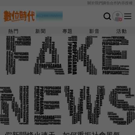
關於我們
廣告合作
內容授權
熱門
新聞
專題
影音
活動
假新聞烽火連天，如何重振社會風氣、