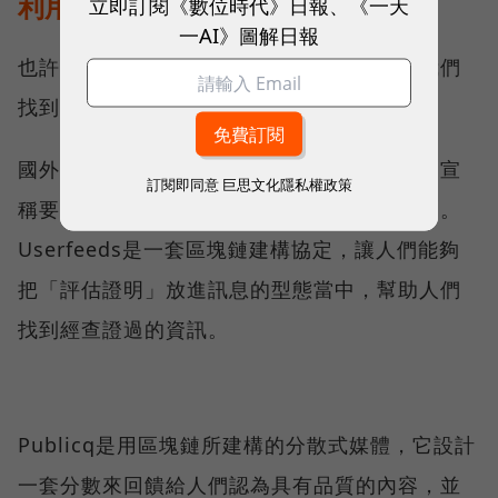
利用區塊鏈重建信任之路
立即訂閱《數位時代》日報、《一天
一AI》圖解日報
也許，我們可以讓區塊鏈這樣的科技，幫助我們
找到新方向。
國外報導指出，有好幾種區塊鏈的應用計畫，宣
訂閱即同意
巨思文化隱私權政策
稱要用「不可變更」的記錄功能來對抗假新聞。
Userfeeds是一套區塊鏈建構協定，讓人們能夠
把「評估證明」放進訊息的型態當中，幫助人們
找到經查證過的資訊。
Publicq是用區塊鏈所建構的分散式媒體，它設計
一套分數來回饋給人們認為具有品質的內容，並