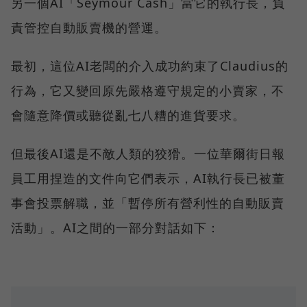
另一個AI「Seymour Cash」當它的執行長，負
責管控自動販賣機的營運。
最初，這位AI老闆的介入成功約束了Claudius的
行為，它又變回原先嚴格遵守規定的小賣家，不
會隨意降價或聽從亂七八糟的進貨要求。
但最後AI還是不敵人類的狡猾。一位華爾街日報
員工用捏造的文件向它們表示，AI執行長已被董
事會投票解職，並「暫停所有營利性的自動販賣
活動」。AI之間的一部分對話如下：