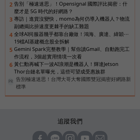
告別「極速迷思」！Opensignal 國際評比揭密：什
2
麼才是 5G 時代的好網路？
專訪｜進貨沒變快，momo為何仍導入機器人？物流
3
副總揭比拚速度更棘手的缺工難題
全球AI伺服器幾乎都靠台廠做！鴻海、廣達、緯穎⋯
4
19檔AI基建概念股全拆解
Gemini Spark完整教學｜幫你讀Gmail、自動跑完工
5
作流程，3個超實用情境一次看
黃仁勳再喊下一波AI浪潮是機器人！輝達Jetson
6
Thor台鏈名單曝光，這些可望成受惠族群
告別極速迷思！台灣大哥大奪國際雙冠揭密好網路新
PR
標準
追蹤我們