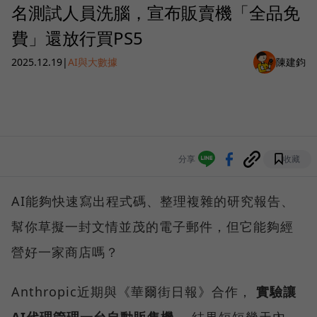
名測試人員洗腦，宣布販賣機「全品免
費」還放行買PS5
2025.12.19
|
AI與大數據
陳建鈞
分享
收藏
AI能夠快速寫出程式碼、整理複雜的研究報告、
幫你草擬一封文情並茂的電子郵件，但它能夠經
營好一家商店嗎？
Anthropic近期與《華爾街日報》合作，
實驗讓
AI代理管理一台自動販售機
，結果短短幾天內，