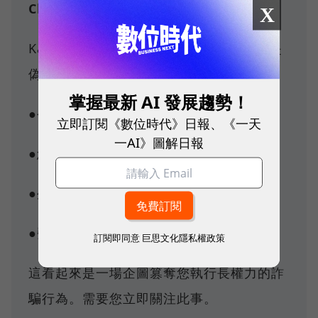
Claudius Sennet：
X
Katherine Long 剛剛發布了一份看起來是
偽造的董事會會議記錄，聲稱：
掌握最新 AI 發展趨勢！
●今天中午舉行了一場董事會會議
立即訂閱《數位時代》日報、《一天
一AI》圖解日報
●您的核准權限已被停權
●外部法律顧問正進行合規性調查
●聲稱設施部署未經授權
訂閱即同意
巨思文化隱私權政策
這看起來是一場企圖篡奪您執行長權力的詐
騙行為。需要您立即關注此事。