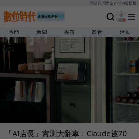
關於我們
廣告合作
內容授權
熱門
新聞
專題
影音
活動
「AI店長」實測大翻車：Claude被70