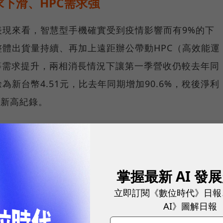
下滑、HPC需求強
表現來看，智慧型手機確實受到疫情影響而有9%的下
整體出貨量持續、再加上遠距辦公帶動HPC（高效能運
等需求提升，兩相消長情況下讓第一季營收仍較去年同
為新台幣4.51元，比去年同期增加90.6%，稅後淨利
史新高紀錄。
、數位趨勢！訂閱《數位時代》日報及社群活動訊息
掌握最新 AI 發
立即訂閱《數位時代》日報
AI》圖解日報