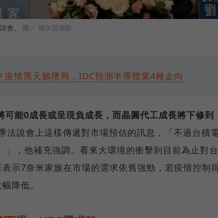
說會。
圖／ 簡永昌攝影
？疫情黑天鵝攪局，IDC預測半導體業4種走向
將可能0成長或呈現負成長，而晶圓代工成長將下修到
二季法說會上這樣傳遞對市場預估的訊息，「不過台積
8%）」，他補充強調。看來大環境的衝擊到目前為止對
至表示7奈米家族在市場的需求依舊強勁，若疫情控制
大幅降低。