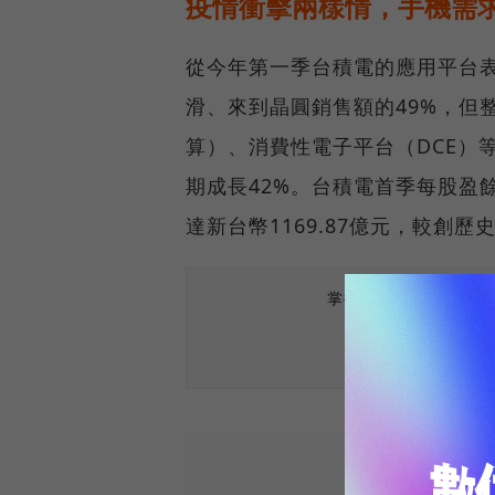
疫情衝擊兩樣情，手機需求
從今年第一季台積電的應用平台
滑、來到晶圓銷售額的49%，但
算）、消費性電子平台（DCE）
期成長42%。台積電首季每股盈餘
達新台幣1169.87億元，較創歷
掌握最新AI、半導體