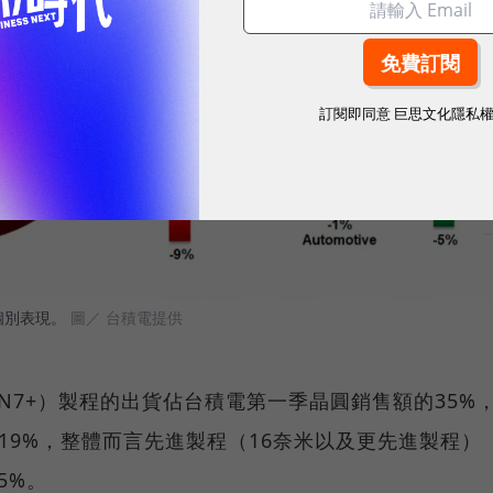
訂閱即同意
巨思文化隱私
個別表現。
圖／ 台積電提供
N7+）製程的出貨佔台積電第一季晶圓銷售額的35%
則有19%，整體而言先進製程（16奈米以及更先進製程）
5%。