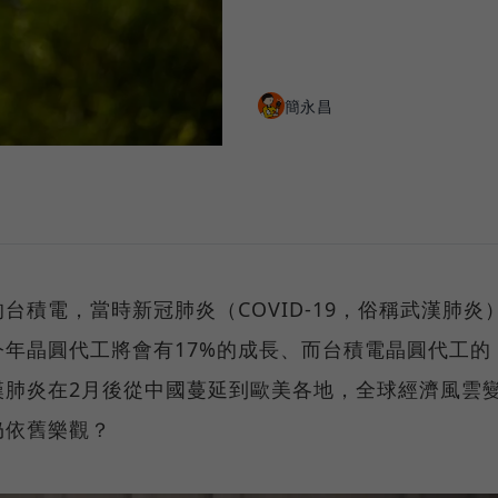
簡永昌
積電，當時新冠肺炎（COVID-19，俗稱武漢肺炎
年晶圓代工將會有17%的成長、而台積電晶圓代工的
漢肺炎在2月後從中國蔓延到歐美各地，全球經濟風雲
仍依舊樂觀？