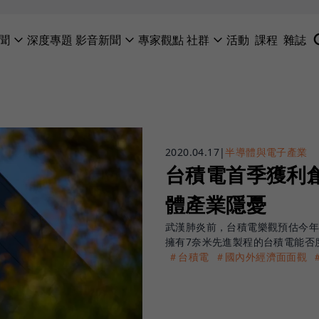
聞
深度專題
影音新聞
專家觀點
社群
活動
課程
雜誌
2020.04.17
|
半導體與電子產業
台積電首季獲利
體產業隱憂
武漢肺炎前，台積電樂觀預估今年
擁有7奈米先進製程的台積電能否
＃台積電
＃國內外經濟面面觀