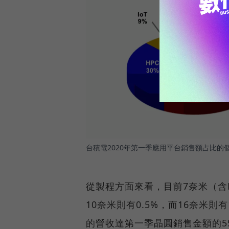
台積電2020年第一季應用平台銷售額占比的
從製程方面來看，目前7奈米（含
10奈米則有0.5%，而16奈米
的營收達第一季晶圓銷售金額的5