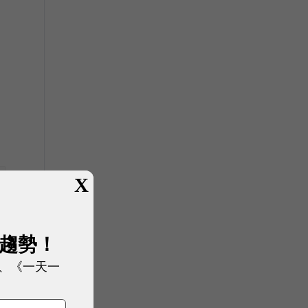
X
展趨勢！
、《一天一