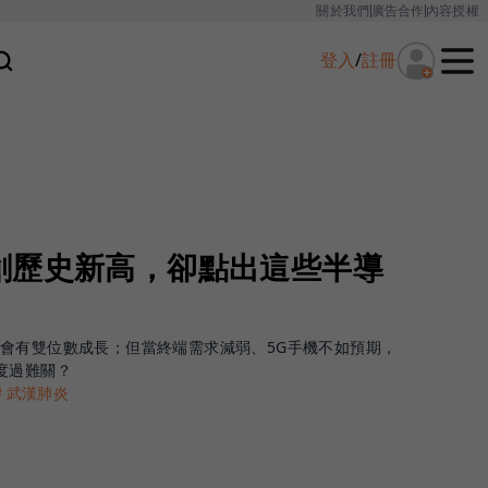
關於我們
廣告合作
內容授權
登入
/
註冊
創歷史新高，卻點出這些半導
會有雙位數成長；但當終端需求減弱、5G手機不如預期，
度過難關？
＃武漢肺炎