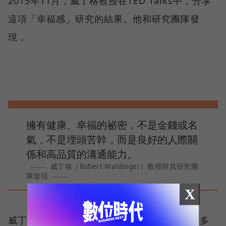
2015年11月，威丁格教授在TED Talks中，分享
這項「幸福感」研究的結果。他和研究團隊發
現，
擁有健康、幸福的祕密，不是金錢或名
氣，不是埋頭苦幹，而是良好的人際關
係和高品質的溝通能力。
威丁格（Robert Waldinger）教授與其研究團
隊發現
X
威丁格教授強調，良好的人際關係，不在於有多