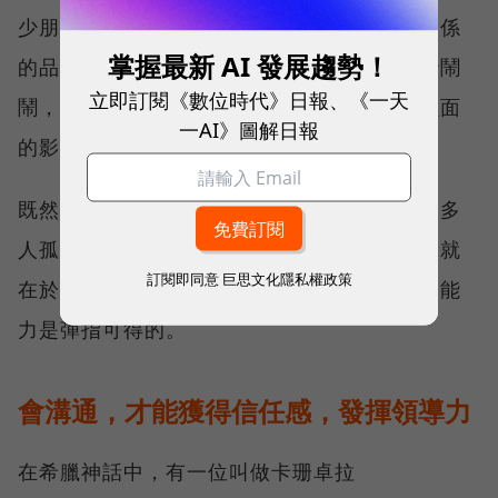
少朋友，或身邊有沒有伴侶，而是這些親密關係
掌握最新 AI 發展趨勢！
的品質。比方說，在婚姻中老是跟另一半吵吵鬧
立即訂閱《數位時代》日報、《一天
鬧，跟離婚的人相比，或許健康更容易受到負面
一AI》圖解日報
的影響。
既然溝通與人際關係這麼重要，為什麼還是很多
人孤立自己，無法好好發展人際關係呢？關鍵就
訂閱即同意
巨思文化隱私權政策
在於，他們不懂得該如何溝通，他們希望溝通能
力是彈指可得的。
會溝通，才能獲得信任感，發揮領導力
在希臘神話中，有一位叫做卡珊卓拉