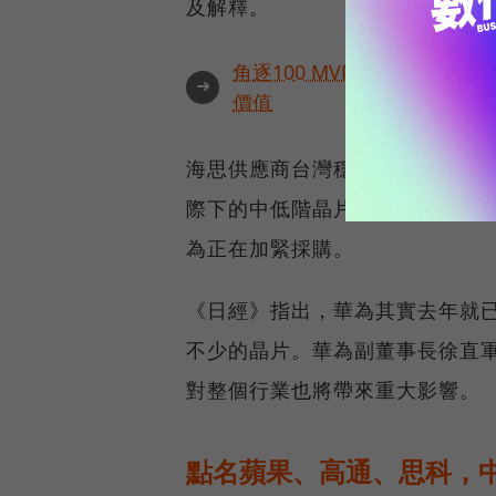
及解釋。
角逐100 MVP盛典雙重榮
➜
價值
海思供應商台灣穩懋半導體也被
際下的中低階晶片訂單也可能受阻
為正在加緊採購。
《日經》指出，華為其實去年就已
不少的晶片。華為副董事長徐直
對整個行業也將帶來重大影響。
點名蘋果、高通、思科，