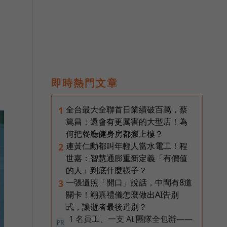
即時熱門文章
全台最大全聯首日業績破百萬，蔡
1
篤昌：還會有更厲害的大型店！為
何把餐廳健身房都搬上樓？
連黃仁勳都叫年輕人當水電工！程
2
世嘉：智慧通膨重新定義「有價值
的人」到底什麼樣子？
一張遺照「開口」說話，中間有8道
3
關卡！翊嘉禮儀怎麼做出AI告別
式，讓逝者最後道別？
1 名員工、一支 AI 團隊全包辦——
PR