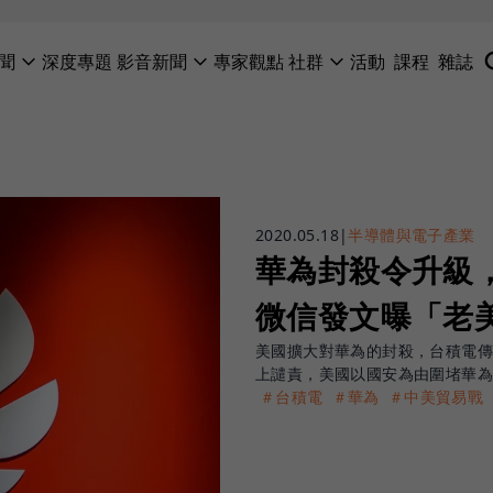
聞
深度專題
影音新聞
專家觀點
社群
活動
課程
雜誌
2020.05.18
|
半導體與電子產業
華為封殺令升級
微信發文曝「老
美國擴大對華為的封殺，台積電傳
上譴責，美國以國安為由圍堵華
＃台積電
＃華為
＃中美貿易戰