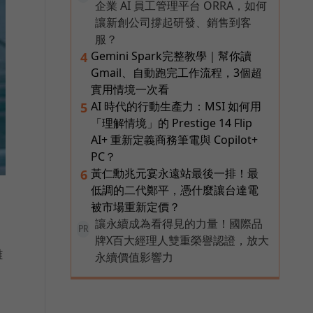
企業 AI 員工管理平台 ORRA，如何
讓新創公司撐起研發、銷售到客
服？
Gemini Spark完整教學｜幫你讀
4
Gmail、自動跑完工作流程，3個超
實用情境一次看
AI 時代的行動生產力：MSI 如何用
5
「理解情境」的 Prestige 14 Flip
AI+ 重新定義商務筆電與 Copilot+
PC？
黃仁勳兆元宴永遠站最後一排！最
6
低調的二代鄭平，憑什麼讓台達電
被市場重新定價？
讓永續成為看得見的力量！國際品
PR
牌X百大經理人雙重榮譽認證，放大
離
永續價值影響力