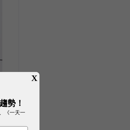
X
展趨勢！
、《一天一