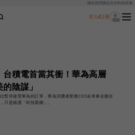
關於我們
廣告合作
內容授權
登入
/
註冊
，台積電首當其衝！華為高層
美的陰謀」
出暫停接受華為的訂單，華為消費者業務CEO余承東在微信
為，只是維護「科技霸權」。