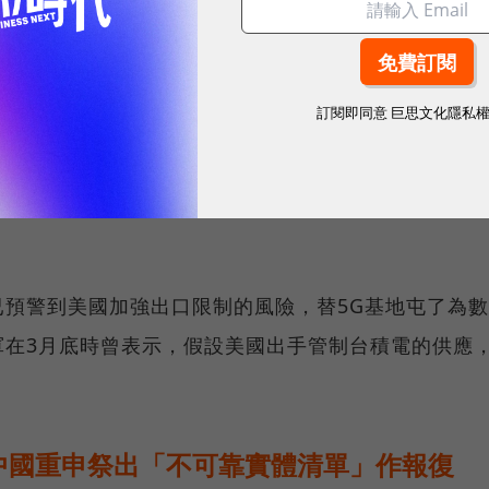
耀！國際品牌X經理人特別肯定，展現AI時代最具潛力的核心
訂閱即同意
巨思文化隱私
認為將遭受衝擊，華為向中國最大半導體供應商中芯國
。不過，這項措施有120天的緩衝期，已有消息傳出
預警到美國加強出口限制的風險，替5G基地屯了為數
軍在3月底時曾表示，假設美國出手管制台積電的供應
中國重申祭出「不可靠實體清單」作報復