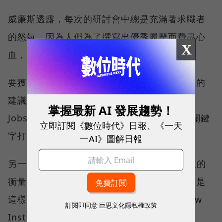
威廉斯透露，每次的研討會中總是充滿著求職者
的怒氣，因為人們為了撰寫出優秀履歷而費盡心
X
血，到了AI面前卻可能不值一哂。
要獲得演算法的青睞，除了尋求顧問與補習班的
建議，求職者還有一些不同的選擇。例如，
掌握最新 AI 發展趨勢！
Jobscan就以每月49.95美元的價格，提供將關鍵
立即訂閱《數位時代》日報、《一天
字打散在客戶履歷中的服務。
一AI》圖解日報
另一方面，雖然AI招募技術往往被稱作是中立的
衡量手段，能夠塑造公平的求職環境，但事實是
這樣嗎？紐約大學AI社會影響研究中心AI Now
訂閱即同意
巨思文化隱私權政策
Institute共同創辦人梅瑞迪斯．威特克