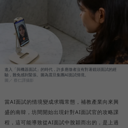
進入「與機器面試」的時代，許多應徵者沒有對著鏡頭面試的經
驗，難免感到緊張。圖為震旦集團AI面試情境。
圖／ 蔡仁譯攝影
當AI面試的情境變成求職常態，補教產業向來興
盛的南韓，坊間開始出現針對AI面試官的攻略課
程，這可能導致從AI面試中脫穎而出的，是上過