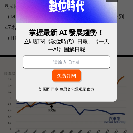
司都在2003年排名驟升，像是微軟
（Microsoft）就在2003年從原本的72名躍升到
47名、戴爾（Dell）從53名升至36名，惠普
掌握最新 AI 發展趨勢！
（HP）則從28名躍升到14。
立即訂閱《數位時代》日報、《一天
一AI》圖解日報
訂閱即同意
巨思文化隱私權政策