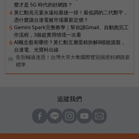
麼才是 5G 時代的好網路？
黃仁勳兆元宴永遠站最後一排！最低調的二代鄭平，
4
憑什麼讓台達電被市場重新定價？
Gemini Spark完整教學｜幫你讀Gmail、自動跑完工
5
作流程，3個超實用情境一次看
AI概念股有哪些？黃仁勳五層蛋糕拆解8檔能源股，
6
台達電、光寶科出線
告別極速迷思！台灣大哥大奪國際雙冠揭密好網路新
PR
標準
追蹤我們