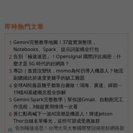
即時熱門文章
Gemini完整教學地圖！37篇實測整理，
1
Notebooks、Spark、提示詞架構全打包
告別「極速迷思」！Opensignal 國際評比揭密：什
2
麼才是 5G 時代的好網路？
專訪｜進貨沒變快，momo為何仍導入機器人？物流
3
副總揭比拚速度更棘手的缺工難題
全球AI伺服器幾乎都靠台廠做！鴻海、廣達、緯穎⋯
4
19檔AI基建概念股全拆解
Gemini Spark完整教學｜幫你讀Gmail、自動跑完工
5
作流程，3個超實用情境一次看
黃仁勳再喊下一波AI浪潮是機器人！輝達Jetson
6
Thor台鏈名單曝光，這些可望成受惠族群
告別極速迷思！台灣大哥大奪國際雙冠揭密好網路新
PR