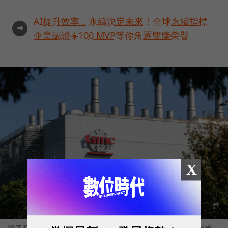
AI提升效率，永續決定未來！全球永續指標
➜
企業認證☀️100 MVP等你角逐雙獎榮譽
X
除了有晶圓六廠、晶圓十四廠外，今年上半年剛進入量產的5奈米，