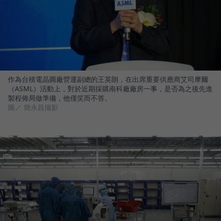
作為台積電晶圓廠營運副總的王英朗，在出席重要供應商艾司摩爾
（ASML）活動上，對於近期採購南科廠廠房一事，是否為之後先進
製程佈局做準備，他僅笑而不答。
圖／ 簡永昌攝影