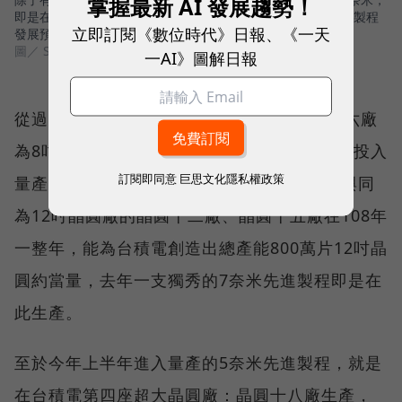
掌握最新 AI 發展趨勢！
即是在南科晶圓十八廠生產，同時晶圓十八廠也為了未來先進製程
立即訂閱《數位時代》日報、《一天
發展預留部分產能，作為研發用途。
圖／ Shutterstock
一AI》圖解日報
從過去揭露的資料顯示，2000年啟用的晶圓六廠
為8吋晶圓廠，主要生產成熟製程；而2004年投入
訂閱即同意
巨思文化隱私權政策
量產的晶圓十四廠，則是一座12吋晶圓廠，與同
為12吋晶圓廠的晶圓十二廠、晶圓十五廠在108年
一整年，能為台積電創造出總產能800萬片12吋晶
圓約當量，去年一支獨秀的7奈米先進製程即是在
此生產。
至於今年上半年進入量產的5奈米先進製程，就是
在台積電第四座超大晶圓廠：晶圓十八廠生產，