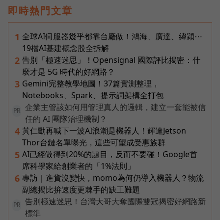
即時熱門文章
全球AI伺服器幾乎都靠台廠做！鴻海、廣達、緯穎⋯
1
19檔AI基建概念股全拆解
告別「極速迷思」！Opensignal 國際評比揭密：什
2
麼才是 5G 時代的好網路？
Gemini完整教學地圖！37篇實測整理，
3
Notebooks、Spark、提示詞架構全打包
企業主管該如何用管理真人的邏輯，建立一套能被信
PR
任的 AI 團隊治理機制？
黃仁勳再喊下一波AI浪潮是機器人！輝達Jetson
4
Thor台鏈名單曝光，這些可望成受惠族群
AI已經做得到20%的題目，反而不要碰！Google首
5
席科學家給創業者的「1%法則」
專訪｜進貨沒變快，momo為何仍導入機器人？物流
6
副總揭比拚速度更棘手的缺工難題
告別極速迷思！台灣大哥大奪國際雙冠揭密好網路新
PR
標準