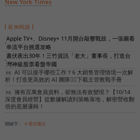
New York Times
延伸閱讀
Apple TV+、Disney+ 11月開台敲響戰鼓，一張圖看
●
串流平台挑選攻略
晝伏夜出30年！三竹資訊「老大」董事長，打造台
●
灣神級股票看盤帝國
AI 可以接手哪些工作？6 大銷售管理情境一次解
析！打造更高效的 AI 團隊👉🏻下載主管教戰手冊
擁有百萬會員資料，卻無法有效變現？【10/14
深度會員經營】從數據解讀到策略落地，解密營收翻
倍的底層邏輯！
關鍵字：
＃電信通訊