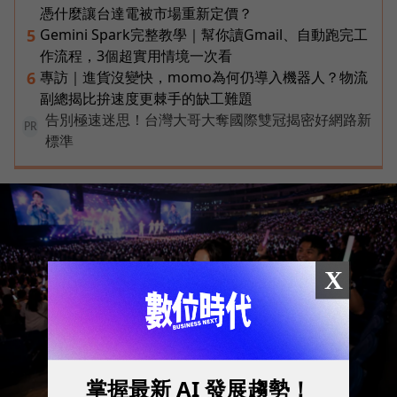
憑什麼讓台達電被市場重新定價？
Gemini Spark完整教學｜幫你讀Gmail、自動跑完工
5
作流程，3個超實用情境一次看
專訪｜進貨沒變快，momo為何仍導入機器人？物流
6
副總揭比拚速度更棘手的缺工難題
告別極速迷思！台灣大哥大奪國際雙冠揭密好網路新
PR
標準
X
掌握最新 AI 發展趨勢！