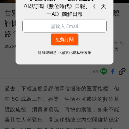
立即訂閱《數位時代》日報、《一天
告別「極速迷思」！Opensignal 國際
一AI》圖解日報
評比揭密：什麼才是 5G 時代的好網
路？
sponsored by
2026.08.03
|
3C生活
台灣大哥大
訂閱即同意
巨思文化隱私權政策
分享
過去，下載速度是評價電信服務的重要指標，但
在 5G 成為工作、娛樂、生活不可或缺的數位基
礎設施後，消費者發現，再快的網速，如果不能
讓其在人潮聚集、高速移動或室內空間維持穩定