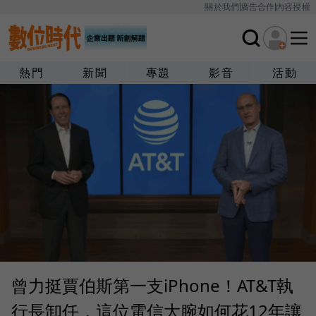
關於我們
廣告合作
內容授權
熱門
新聞
專題
影音
活動
曾力挺賈伯斯第一支iPhone！AT&T執
行長卸任，這位電信大腕如何花12年讓