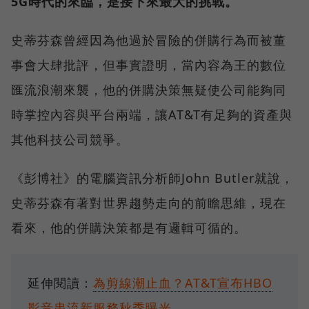
5G時代的來臨，是接下來最大的挑戰。
史蒂芬森曾經因為他過於冒險的併購行為而被董
事會大肆批評，但事實證明，當內容為王的數位
匯流浪潮來襲，他的併購決策無疑使公司能夠同
時掌控內容與平台兩端，讓AT&T有足夠的資產與
其他科技公司競爭。
《彭博社》的電腦資訊分析師John Butler就說，
史蒂芬森有著對世界趨勢走向的前瞻思維，現在
看來，他的併購決策都是有邏輯可循的。
延伸閱讀：
為剪線潮止血？AT&T宣布HBO
影音串流新服務秋季曝光