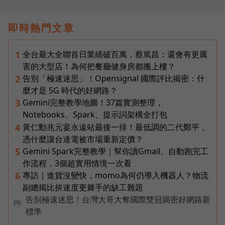
即時熱門文章
全台最大全聯首日業績破百萬，蔡篤昌：還會有更厲
1
害的大型店！為何把餐廳健身房都搬上樓？
告別「極速迷思」！Opensignal 國際評比揭密：什
2
麼才是 5G 時代的好網路？
Gemini完整教學地圖！37篇實測整理，
3
Notebooks、Spark、提示詞架構全打包
黃仁勳兆元宴永遠站最後一排！最低調的二代鄭平，
4
憑什麼讓台達電被市場重新定價？
Gemini Spark完整教學｜幫你讀Gmail、自動跑完工
5
作流程，3個超實用情境一次看
專訪｜進貨沒變快，momo為何仍導入機器人？物流
6
副總揭比拚速度更棘手的缺工難題
告別極速迷思！台灣大哥大奪國際雙冠揭密好網路新
PR
標準