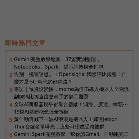
即時熱門文章
Gemini完整教學地圖！37篇實測整理，
1
Notebooks、Spark、提示詞架構全打包
告別「極速迷思」！Opensignal 國際評比揭密：什
2
麼才是 5G 時代的好網路？
專訪｜進貨沒變快，momo為何仍導入機器人？物流
3
副總揭比拚速度更棘手的缺工難題
全球AI伺服器幾乎都靠台廠做！鴻海、廣達、緯穎⋯
4
19檔AI基建概念股全拆解
黃仁勳再喊下一波AI浪潮是機器人！輝達Jetson
5
Thor台鏈名單曝光，這些可望成受惠族群
Gemini Spark完整教學｜幫你讀Gmail、自動跑完工
6