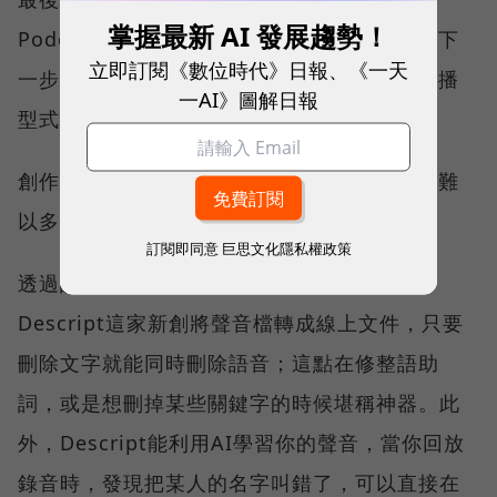
掌握最新 AI 發展趨勢！
Podcast身上找到綜效，基於這兩點，我認為下
立即訂閱《數位時代》日報、《一天
一步值得密切關注的是，Podcast在創作與傳播
一AI》圖解日報
型式上的進化。
創作上，傳統Podcast剪輯方式不僅費時，還難
以多人協作。
訂閱即同意
巨思文化隱私權政策
透過語音轉文字（voice-to-text）技術，
Descript這家新創將聲音檔轉成線上文件，只要
刪除文字就能同時刪除語音；這點在修整語助
詞，或是想刪掉某些關鍵字的時候堪稱神器。此
外，Descript能利用AI學習你的聲音，當你回放
錄音時，發現把某人的名字叫錯了，可以直接在