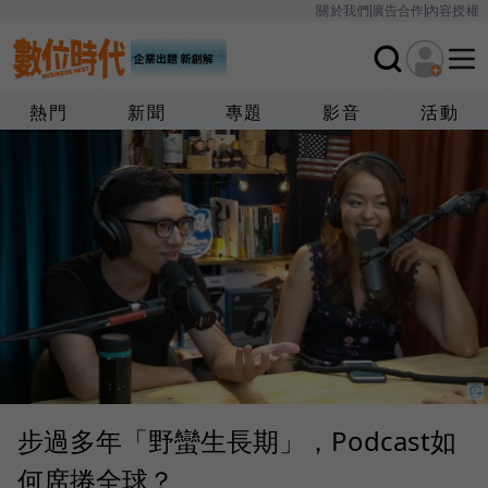
關於我們
廣告合作
內容授權
熱門
新聞
專題
影音
活動
步過多年「野蠻生長期」，Podcast如
何席捲全球？