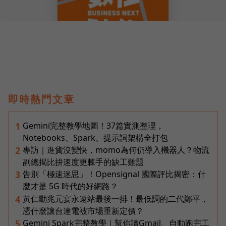
即時熱門文章
Gemini完整教學地圖！37篇實測整理，
1
Notebooks、Spark、提示詞架構全打包
專訪｜進貨沒變快，momo為何仍導入機器人？物流
2
副總揭比拚速度更棘手的缺工難題
告別「極速迷思」！Opensignal 國際評比揭密：什
3
麼才是 5G 時代的好網路？
黃仁勳兆元宴永遠站最後一排！最低調的二代鄭平，
4
憑什麼讓台達電被市場重新定價？
Gemini Spark完整教學｜幫你讀Gmail、自動跑完工
5