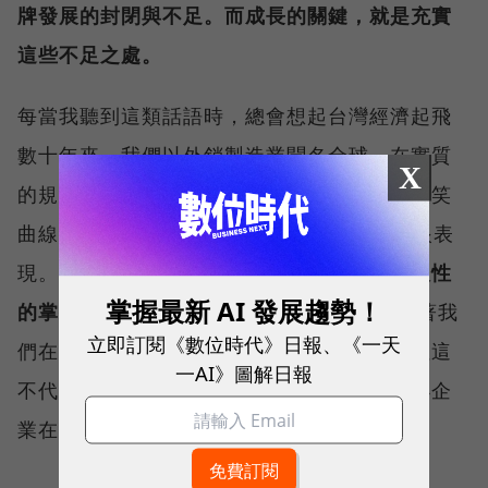
牌發展的封閉與不足。而成長的關鍵，就是充實
這些不足之處。
每當我聽到這類話語時，總會想起台灣經濟起飛
數十年來，我們以外銷製造業聞名全球。在實質
X
的規格與產品上特別講究。但觀察到我們在微笑
曲線的另一端 ── 品牌，始終在國際缺乏亮眼表
現。
這一塊的缺角之一，很可能就是對市場人性
掌握最新 AI 發展趨勢！
的掌握度不夠。
這一塊的虛，實實在在影響著我
立即訂閱《數位時代》日報、《一天
們在國際品牌的發展，尤其是零售這一端。但這
一AI》圖解日報
不代表台灣沒有人理解品牌，因為有許多中小企
業在這部份的操作，特別好。