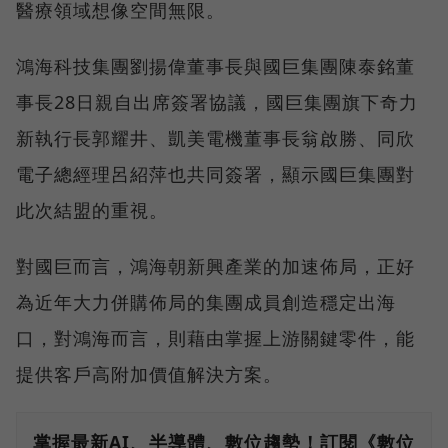
醫療領域想像空間無限。
鴻海科技集團劉揚偉董事長與國巨集團陳泰銘董
事長28日親自出席簽署協議，國巨集團旗下奇力
新執行長郭耀井、凱美電機董事長翁啟勝、同欣
電子總經理呂紹萍也共同簽署，顯示國巨集團對
此次結盟的重視。
對國巨而言，鴻海朝新興產業的加速佈局，正好
為近年大力併購佈局的集團成員創造穩定出海
口，對鴻海而言，則藉由掌握上游關鍵零件，能
提供客戶高附加價值解決方案。
掌握最新AI、半導體、數位趨勢！訂閱《數位