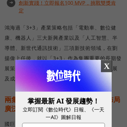
➜
創新實踐！立即報名100 MVP，挑戰雙獎肯
定
鴻海過「3+3」產業策略包括「電動車、數位健
康、機器人」三大新興產業以及「人工智慧、半
導體、新世代通訊技術」三項新技術領域，在劉
揚偉上任後，就以「3+3」作為集團重要的長期發
X
展策略並在各新產業大步邁開逐步取得具體進展
及成效。
兩集團佈局方向雷同，全球供應鏈佈局
掌握最新 AI 發展趨勢！
廣泛
立即訂閱《數位時代》日報、《一天
一AI》圖解日報
國巨集團則在合併美國基美(KEMET)、普思