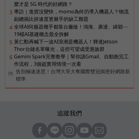
麼才是 5G 時代的好網路？
專訪｜進貨沒變快，momo為何仍導入機器人？物流
3
副總揭比拚速度更棘手的缺工難題
全球AI伺服器幾乎都靠台廠做！鴻海、廣達、緯穎⋯
4
19檔AI基建概念股全拆解
黃仁勳再喊下一波AI浪潮是機器人！輝達Jetson
5
Thor台鏈名單曝光，這些可望成受惠族群
Gemini Spark完整教學｜幫你讀Gmail、自動跑完工
6
作流程，3個超實用情境一次看
告別極速迷思！台灣大哥大奪國際雙冠揭密好網路新
PR
標準
追蹤我們