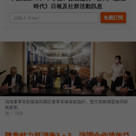
時代》日報及社群活動訊息
鴻海董事長劉揚偉與國巨董事長陳泰銘簽約，雙方策略聯盟佈局新
興產業。
圖／ 鴻海
陳泰銘力挺鴻海3＋3，強調合作後效益