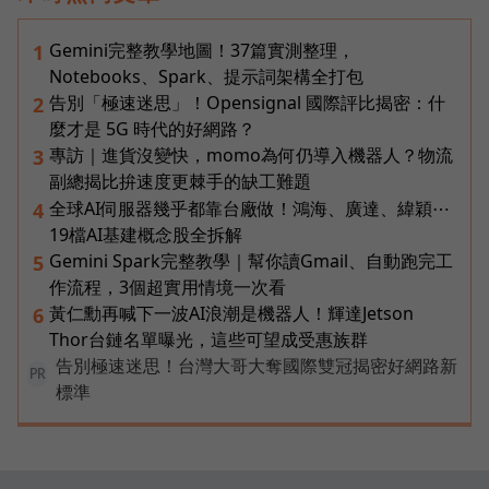
Gemini完整教學地圖！37篇實測整理，
1
Notebooks、Spark、提示詞架構全打包
告別「極速迷思」！Opensignal 國際評比揭密：什
2
麼才是 5G 時代的好網路？
專訪｜進貨沒變快，momo為何仍導入機器人？物流
3
副總揭比拚速度更棘手的缺工難題
全球AI伺服器幾乎都靠台廠做！鴻海、廣達、緯穎⋯
4
19檔AI基建概念股全拆解
Gemini Spark完整教學｜幫你讀Gmail、自動跑完工
5
作流程，3個超實用情境一次看
黃仁勳再喊下一波AI浪潮是機器人！輝達Jetson
6
Thor台鏈名單曝光，這些可望成受惠族群
告別極速迷思！台灣大哥大奪國際雙冠揭密好網路新
PR
標準