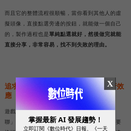
而且它的整體流程很順暢，當你看到其他人的虛
擬頭像，直接點選旁邊的按鈕，就能做一個自己
的，製作過程也是
單純點選就好，然後做完就能
直接分享，非常容易，找不到失敗的理由。
X
追求社群認同與跟風，成功引發流行效
應
遊戲化的另外一個機制，就是「社群影響與關
掌握最新 AI 發展趨勢！
聯」了，其實即使沒有虛擬頭像，你會發現只要
立即訂閱《數位時代》日報、《一天