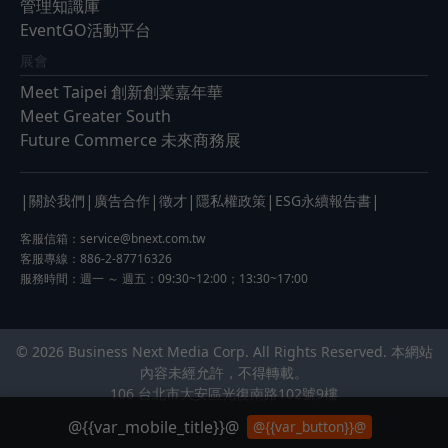
管理知識庫
EventGO活動平台
展會
Meet Taipei 創新創業嘉年華
Meet Greater South
Future Commerce 未來商務展
|
|
|
|
|
|
關於我們
廣告合作
徵才
隱私權政策
ESG永續報告書
客服信箱：
service@bnext.com.tw
客服專線：886-2-87716326
服務時間：週一 ～ 週五：09:30~12:00；13:30~17:00
© 2026 Business Next Media Corp. All Rights Reserved. 本網站
內容未經允許，不得轉載。
106 台北市大安區光復南路102號9樓
@{{var_mobile_title}}@
@{{var_button}}@