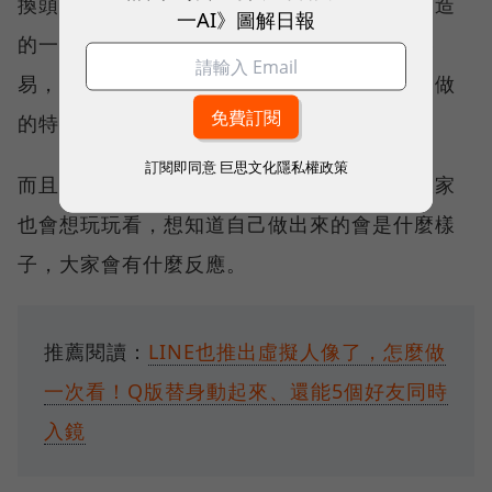
換頭像，就能引來很多讚，虛擬頭像是自己創造
一AI》圖解日報
的一個有趣形象，更容易得到讚了，做起來容
易，而且因為心理學的關係，大家會覺得自己做
的特別有趣好看，當然就要發出來騙騙讚了。
訂閱即同意
巨思文化隱私權政策
而且
當很多人都在做，跟風效應就會起來
，大家
也會想玩玩看，想知道自己做出來的會是什麼樣
子，大家會有什麼反應。
推薦閱讀：
LINE也推出虛擬人像了，怎麼做
一次看！Q版替身動起來、還能5個好友同時
入鏡