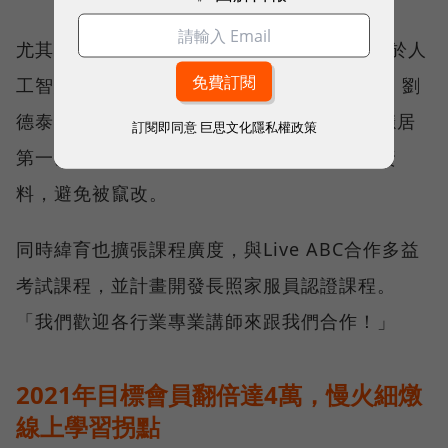
尤其是AI課程培訓人數迄今已突破4萬人，由於人
工智慧學校官方發佈結訓員工數累計6000人，劉
德泰估算，緯育在台灣AI學習課程佔有率已穩居
訂閱即同意
巨思文化隱私權政策
第一。未來也考慮用區塊鏈紀錄學員AI認證資
料，避免被竄改。
同時緯育也擴張課程廣度，與Live ABC合作多益
考試課程，並計畫開發長照家服員認證課程。
「我們歡迎各行業專業講師來跟我們合作！」
2021年目標會員翻倍達4萬，慢火細燉
線上學習拐點