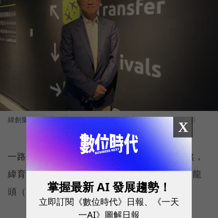
緯創集團副董事長黃柏漙積極投入新創培育。
圖／ 王郁倫攝影
X
一路修正目標族群（TA）路線，課程慢火細熬，
緯育如今已是「就業、增能」類學習平台中的龍
掌握最新 AI 發展趨勢！
頭（不計入興趣類及純語言類）。
立即訂閱《數位時代》日報、《一天
一AI》圖解日報