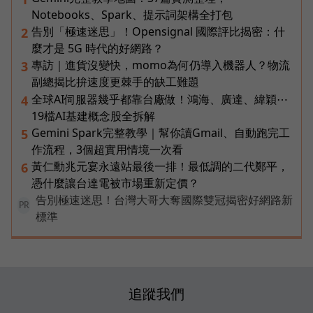
Notebooks、Spark、提示詞架構全打包
告別「極速迷思」！Opensignal 國際評比揭密：什
2
麼才是 5G 時代的好網路？
專訪｜進貨沒變快，momo為何仍導入機器人？物流
3
副總揭比拚速度更棘手的缺工難題
全球AI伺服器幾乎都靠台廠做！鴻海、廣達、緯穎⋯
4
19檔AI基建概念股全拆解
Gemini Spark完整教學｜幫你讀Gmail、自動跑完工
5
作流程，3個超實用情境一次看
黃仁勳兆元宴永遠站最後一排！最低調的二代鄭平，
6
憑什麼讓台達電被市場重新定價？
告別極速迷思！台灣大哥大奪國際雙冠揭密好網路新
PR
標準
追蹤我們