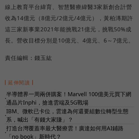
線上教育平台緯育、智慧醫療緯醫3家新創合計營
收為14億元（8億元/2億元/4億元），黃柏漙期許
這三家新事業2021年能挑戰21億元，挑戰50%成
長。營收目標分別是10億元、4億元、6～7億元。
責任編輯：錢玉紘
延伸閱讀
半導體界一周兩併購案！Marvell 100億美元買下網
●
通晶片Inphi，搶進雲端及5G戰場
IBM、微軟已卡位，雲達為何還要組數位轉型生態
●
系，喊出「有錢大家賺」？
打造台灣覆蓋率最大醫療雲！廣達如何用AI鋪路
●
「no book」新時代？