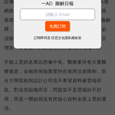
設備（NAS），並擴展至 25GbE、100GbE 高速
一AI》圖解日報
網路交換器產品線，提供完整的儲存與高速網路
基礎架構。威聯通科技（QNAP）總經理劉文義解
釋，當資料因合規要求或敏感度不能上雲，就必
須留在靠近使用者與應用的地方；運算需求一旦
訂閱即同意
巨思文化隱私權政策
增加，承接資料的裝置也自然被推向地端 AI。
不能上雲的名單比想像中長。醫療業持有大量醫
療個資，金融與保險業受到合規與法規限制，部
分大學院校與設計公司也不希望資料被雲端存
取。對這些組織而言，問題並不是雲端好不好
用，而是一開始就沒有把核心資料全面上雲的選
項。