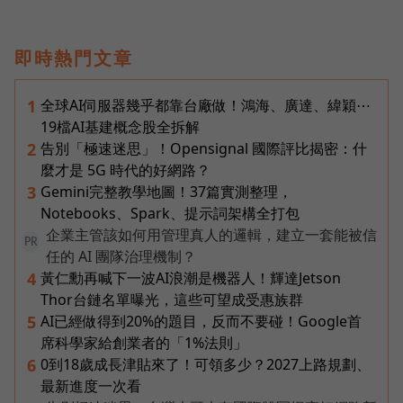
即時熱門文章
全球AI伺服器幾乎都靠台廠做！鴻海、廣達、緯穎⋯
1
19檔AI基建概念股全拆解
告別「極速迷思」！Opensignal 國際評比揭密：什
2
麼才是 5G 時代的好網路？
Gemini完整教學地圖！37篇實測整理，
3
Notebooks、Spark、提示詞架構全打包
企業主管該如何用管理真人的邏輯，建立一套能被信
PR
任的 AI 團隊治理機制？
黃仁勳再喊下一波AI浪潮是機器人！輝達Jetson
4
Thor台鏈名單曝光，這些可望成受惠族群
AI已經做得到20%的題目，反而不要碰！Google首
5
席科學家給創業者的「1%法則」
0到18歲成長津貼來了！可領多少？2027上路規劃、
6
最新進度一次看