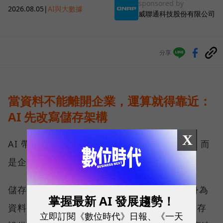
sponsored by
2026.08.05
|
AI與大數據
威聯通科技股份有限公司
分享
當資料不能離開企業，運算就得靠近：
AI 先改寫儲存架構
X
AI 帶來的第一個變化，不只是運算能力提高，而
是企業必須重新決定資料放在哪裡。
儲存架構大致分為雲端與地端兩塊，QNAP 身為
掌握最新 AI 發展趨勢！
資料安全的守護者，長期發展的是地端網路儲存
立即訂閱《數位時代》日報、《一天