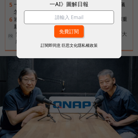
一AI》圖解日報
一張遺照「開口」說話，中間有8道關卡！翊嘉禮儀
5
怎麼做出AI告別式，讓逝者最後道別？
連黃仁勳都叫年輕人當水電工！程世嘉：智慧通膨重
6
新定義「有價值的人」到底什麼樣子？
變動中迎戰未知，改變值得被看見！國際品牌X百大
PR
經理人雙重肯定，展現AI時代關鍵成長力
訂閱即同意
巨思文化隱私權政策