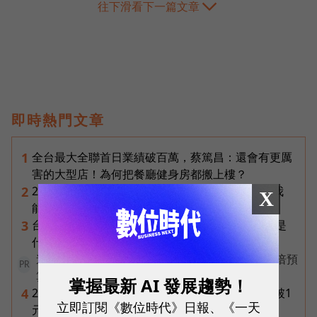
往下滑看下一篇文章
即時熱門文章
全台最大全聯首日業績破百萬，蔡篤昌：還會有更厲
1
害的大型店！為何把餐廳健身房都搬上樓？
2026普發一萬最新進度｜國民支援金通過了嗎？我
2
X
能領嗎？地方發錢大盤點
台達電第二曲線盤點：「不發火的發電機」SOFC是
3
什麼？AI機器人、微電網、氫電池都它的局
連5年蟬聯全國冠軍！台中市政府如何編列中央3倍預
PR
算翻轉閱讀？
掌握最新 AI 發展趨勢！
2026年8月ETF配息盤點｜19檔一次看，00878衝破1
4
立即訂閱《數位時代》日報、《一天
元創高、00929殖利率逾16%