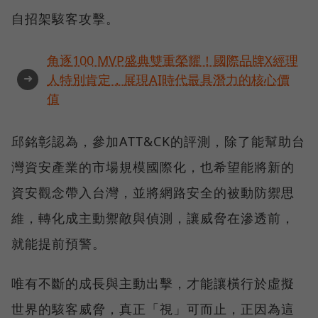
自招架駭客攻擊。
角逐100 MVP盛典雙重榮耀！國際品牌X經理
➜
人特別肯定，展現AI時代最具潛力的核心價
值
邱銘彰認為，參加ATT&CK的評測，除了能幫助台
灣資安產業的市場規模國際化，也希望能將新的
資安觀念帶入台灣，並將網路安全的被動防禦思
維，轉化成主動禦敵與偵測，讓威脅在滲透前，
就能提前預警。
唯有不斷的成長與主動出擊，才能讓橫行於虛擬
世界的駭客威脅，真正「視」可而止，正因為這