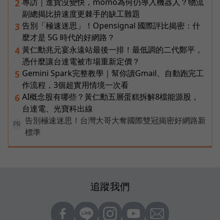
專訪｜進貨沒變快，momo為何仍導入機器人？物流
2
副總揭比拚速度更棘手的缺工難題
告別「極速迷思」！Opensignal 國際評比揭密：什
3
麼才是 5G 時代的好網路？
黃仁勳兆元宴永遠站最後一排！最低調的二代鄭平，
4
憑什麼讓台達電被市場重新定價？
Gemini Spark完整教學｜幫你讀Gmail、自動跑完工
5
作流程，3個超實用情境一次看
AI概念股有哪些？黃仁勳五層蛋糕拆解8檔能源股，
6
台達電、光寶科出線
告別極速迷思！台灣大哥大奪國際雙冠揭密好網路新
PR
標準
追蹤我們