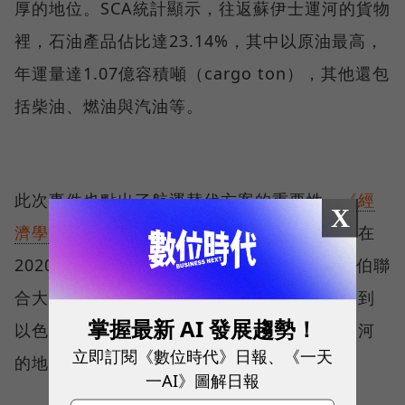
厚的地位。SCA統計顯示，往返蘇伊士運河的貨物
裡，石油產品佔比達23.14%，其中以原油最高，
年運量達1.07億容積噸（cargo ton），其他還包
括柴油、燃油與汽油等。
此次事件也點出了航運替代方案的重要性，
《經
X
濟學人》
就看好輸油管重要將逐漸提升。例如在
2020年8月重新建立外交關係的以色列與阿拉伯聯
合大公國，就計畫將後者的石油透過油管輸送到
掌握最新 AI 發展趨勢！
以色列境內再出口到歐洲，間接取代蘇伊士運河
立即訂閱《數位時代》日報、《一天
的地位。
一AI》圖解日報