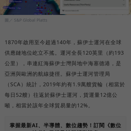
圖／ S&P Global Platts
1870年啟用至今超過140年，蘇伊士運河在全球
供應鏈地位屹立不搖。運河全長120英里（約193
公里），串連紅海蘇伊士灣與地中海塞德港，是
亞洲與歐洲的航線捷徑。蘇伊士運河管理局
（SCA）統計，2019年約有1.9萬艘貨輪（相當於
每日52艘）往返於蘇伊士運河，貨運量12億公
噸，相當於該年全球貿易量的12%。
掌握最新AI、半導體、數位趨勢！訂閱《數位