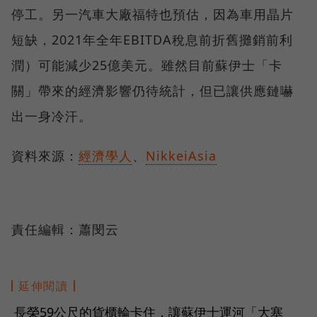
停工。另一汽車大廠福特也預估，因為車用晶片
短缺，2021年全年EBITDA稅息前折舊攤銷前利
潤）可能減少25億美元。雖然目前蘇伊士「卡
關」帶來的經濟影響仍待統計，但已讓供應鏈嚇
出一身冷汗。
資料來源：
經濟學人
、
NikkeiAsia
責任編輯：蕭閔云
延伸閱讀
長榮59公尺的貨櫃輪卡住，讓蘇伊士運河「大塞