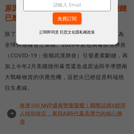
原因二：疫情、暴雪接連打擊，供應鏈
已脆弱不堪
訂閱即同意
巨思文化隱私權政策
除了如同咽喉般的戰略地位，目前僵局恐怕還為
全球供應鏈雪上加霜。2020年新冠病毒疫情肺炎
（COVID-19；俗稱武漢肺炎）引發產業斷鏈，再
加上今年2月美國德州暴雪還造成原油與半導體兩
大戰略物資的供應危機，這把火已經從原料端燒
往生產線。
角逐100 MVP盛典雙重榮耀！國際品牌X經理
➜
人特別肯定，展現AI時代最具潛力的核心價
值