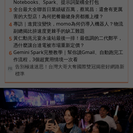
Notebooks、Spark、提示詞架構全打包
全台最大全聯首日業績破百萬，蔡篤昌：還會有更厲
3
害的大型店！為何把餐廳健身房都搬上樓？
專訪｜進貨沒變快，momo為何仍導入機器人？物流
4
副總揭比拚速度更棘手的缺工難題
黃仁勳兆元宴永遠站最後一排！最低調的二代鄭平，
5
憑什麼讓台達電被市場重新定價？
Gemini Spark完整教學｜幫你讀Gmail、自動跑完工
6
作流程，3個超實用情境一次看
告別極速迷思！台灣大哥大奪國際雙冠揭密好網路新
PR
標準