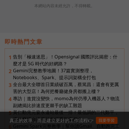
本網站內容未經允許，不得轉載。
即時熱門文章
告別「極速迷思」！Opensignal 國際評比揭密：什
1
麼才是 5G 時代的好網路？
Gemini完整教學地圖！37篇實測整理，
2
Notebooks、Spark、提示詞架構全打包
全台最大全聯首日業績破百萬，蔡篤昌：還會有更厲
3
害的大型店！為何把餐廳健身房都搬上樓？
專訪｜進貨沒變快，momo為何仍導入機器人？物流
4
副總揭比拚速度更棘手的缺工難題
黃仁勳兆元宴永遠站最後一排！最低調的二代鄭平，
5
憑什麼讓台達電被市場重新定價？
真正的效率，而是建立更好的工作流程👉
我要學習
Gemini Spark完整教學｜幫你讀Gmail、自動跑完工
6