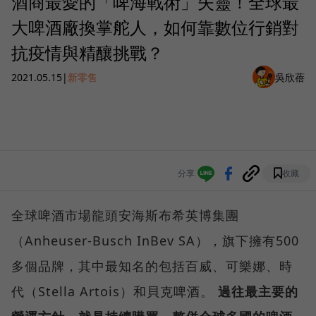
酒商最愛的「啤海戰術」失靈！全球最
大啤酒廠換掌舵人，如何靠數位行銷對
抗疫情與精釀挑戰？
2021.05.15
|
新零售
吳欣蓓
分享
收藏
全球啤酒市場龍頭安海斯布希英博集團
（Anheuser-Busch InBev SA），旗下擁有500
多個品牌，其中最知名的包括百威、可樂娜、時
代（Stella Artois）和貝克啤酒。
過往最主要的