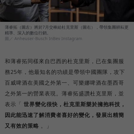
薄睿拓（圖左）將於7月交棒給杜克里斯（圖右），帶領集團耕耘更
精準、深入的數位行銷。
圖／ Anheuser-Busch InBev Instagram
和薄睿拓同樣來自巴西的杜克里斯，已在集團服
務25年，他最知名的功績是帶領中國團隊，攻下
百威啤酒在美國之外第一、可樂娜啤酒在墨西哥
之外第一的營業表現。薄睿拓盛讚杜克里斯，並
表示「
世界變化很快，杜克里斯樂於擁抱科技，
因此能迅速了解消費者喜好的變化，發展出精簡
又有效的策略
。」