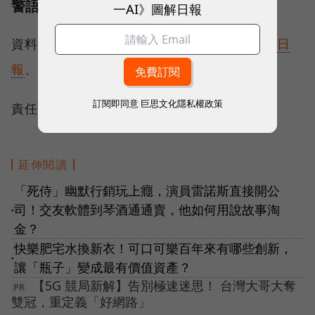
警語：飲酒過量，有害健康
一AI》圖解日報
資料來源：
Market Watch
、
路透社
、
華爾街日
報
、
Anheuser-Busch InBev
訂閱即同意
巨思文化隱私權政策
責任編輯：文潔琳、蕭閔云
延伸閱讀
「死侍」幽默行銷玩上癮，演員雷諾斯直接開公
司！交友軟體到琴酒通通賣，他如何用說故事淘
●
金？
快樂肥宅水換新衣！可口可樂百年來有哪些創新，
●
讓「瓶子」變成最有價值資產？
【5G 競局新解】告別極速迷思！ 台灣大哥大奪
雙冠，重定義「好網路」