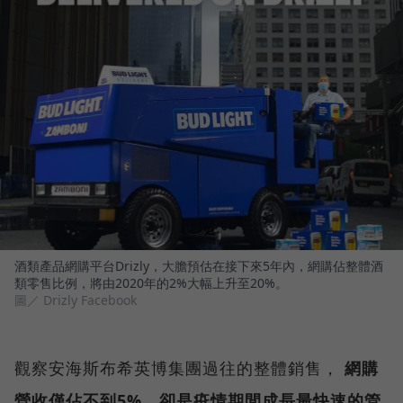
酒類產品網購平台Drizly，大膽預估在接下來5年內，網購佔整體酒
類零售比例，將由2020年的2%大幅上升至20%。
圖／ Drizly Facebook
觀察安海斯布希英博集團過往的整體銷售，
網購
營收僅佔不到5%，卻是疫情期間成長最快速的管