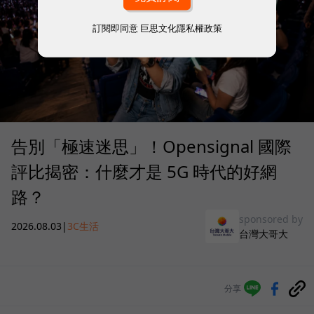
訂閱即同意
巨思文化隱私權政策
告別「極速迷思」！Opensignal 國際
評比揭密：什麼才是 5G 時代的好網
路？
sponsored by
2026.08.03
|
3C生活
台灣大哥大
分享