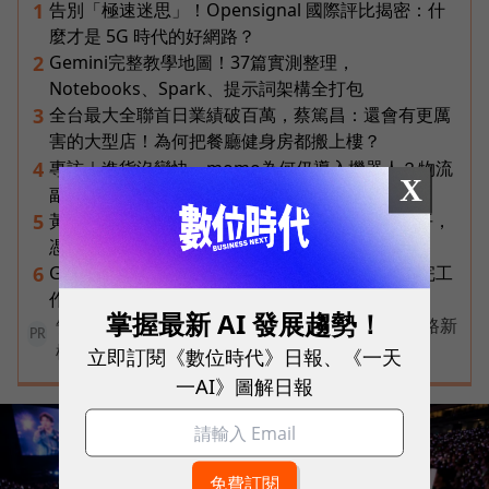
告別「極速迷思」！Opensignal 國際評比揭密：什
1
麼才是 5G 時代的好網路？
Gemini完整教學地圖！37篇實測整理，
2
Notebooks、Spark、提示詞架構全打包
全台最大全聯首日業績破百萬，蔡篤昌：還會有更厲
3
害的大型店！為何把餐廳健身房都搬上樓？
專訪｜進貨沒變快，momo為何仍導入機器人？物流
4
X
副總揭比拚速度更棘手的缺工難題
黃仁勳兆元宴永遠站最後一排！最低調的二代鄭平，
5
憑什麼讓台達電被市場重新定價？
Gemini Spark完整教學｜幫你讀Gmail、自動跑完工
6
作流程，3個超實用情境一次看
掌握最新 AI 發展趨勢！
告別極速迷思！台灣大哥大奪國際雙冠揭密好網路新
PR
標準
立即訂閱《數位時代》日報、《一天
一AI》圖解日報