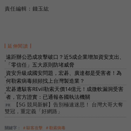
責任編輯：錢玉紘
延伸閱讀
遠距辦公恐成攻擊破口？近5成企業增加資安支出、
●
「零信任」五大原則防堵威脅
資安升級成國安問題，宏碁、廣達都是受害者！為
●
何勒索病毒頻頻找上台灣製造業？
宏碁遭駭客REvil勒索天價14億元！成微軟漏洞受害
●
者，官方證實：已通報各國執法機關
【5G 競局新解】告別極速迷思！ 台灣大哥大奪
雙冠，重定義「好網路」
關鍵字：
＃駭客攻擊
＃勒索病毒