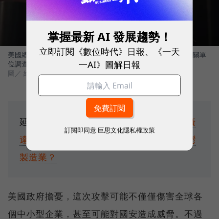
掌握最新 AI 發展趨勢！
立即訂閱《數位時代》日報、《一天
美國總統拜登擔心這次攻擊幕後黑手是俄羅斯政府，正要求相關單
一AI》圖解日報
位調查背後指使者。
圖／ 維基百科
延伸閱讀：
資安升級成國安問題，宏碁、廣
訂閱即同意
巨思文化隱私權政策
達都是受害者！為何勒索病毒頻頻找上台灣
製造業？
美國政府擔憂，這次攻擊可能不僅僅傷害全球各
個中小型企業，甚至可能對國安造成威脅。不過