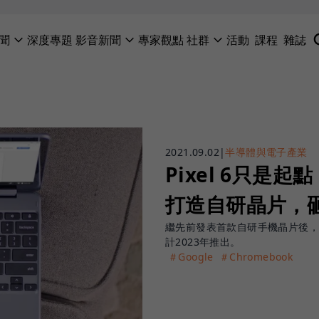
聞
深度專題
影音新聞
專家觀點
社群
活動
課程
雜誌
2021.09.02
|
半導體與電子產業
Pixel 6只是起點
打造自研晶片，
繼先前發表首款自研手機晶片後，現在
計2023年推出。
＃Google
＃Chromebook