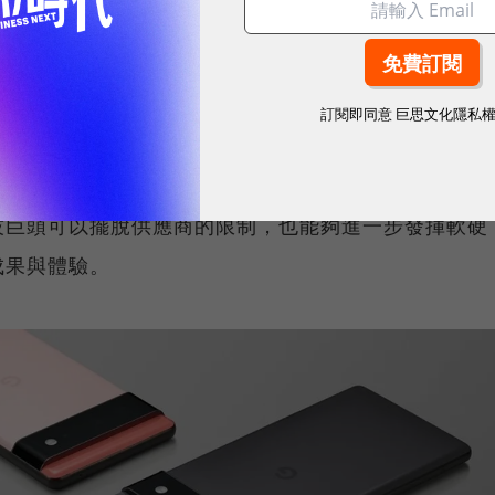
度、台灣美國等世界各地招募晶片人才，《日經亞洲》披
訂閱即同意
巨思文化隱私
聯發科等晶片巨頭挖角半導體工程師，為晶片開發化戰力。
 6的自研晶片時透露，目前市面上的晶片難以滿足他們對AI
技巨頭可以擺脫供應商的限制，也能夠進一步發揮軟硬
成果與體驗。