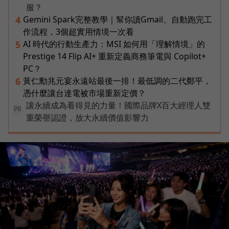
服？
Gemini Spark完整教學｜幫你讀Gmail、自動跑完工
4
作流程，3個超實用情境一次看
AI 時代的行動生產力：MSI 如何用「理解情境」的
5
Prestige 14 Flip AI+ 重新定義商務筆電與 Copilot+
PC？
黃仁勳兆元宴永遠站最後一排！最低調的二代鄭平，
6
憑什麼讓台達電被市場重新定價？
讓永續成為看得見的力量！國際品牌X百大經理人雙
PR
重榮譽認證，放大永續價值影響力