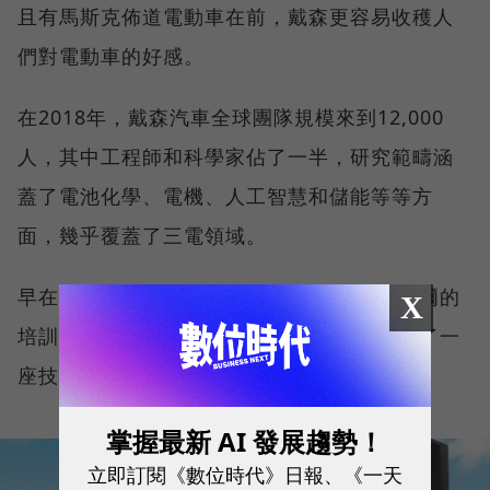
且有馬斯克佈道電動車在前，戴森更容易收穫人
們對電動車的好感。
在2018年，戴森汽車全球團隊規模來到12,000
人，其中工程師和科學家佔了一半，研究範疇涵
蓋了電池化學、電機、人工智慧和儲能等等方
面，幾乎覆蓋了三電領域。
早在2017年接管了英國皇家空軍在布里斯托爾的
X
培訓基地，佔地517英畝，花費2億英鎊建造了一
座技術中心。
掌握最新 AI 發展趨勢！
立即訂閱《數位時代》日報、《一天