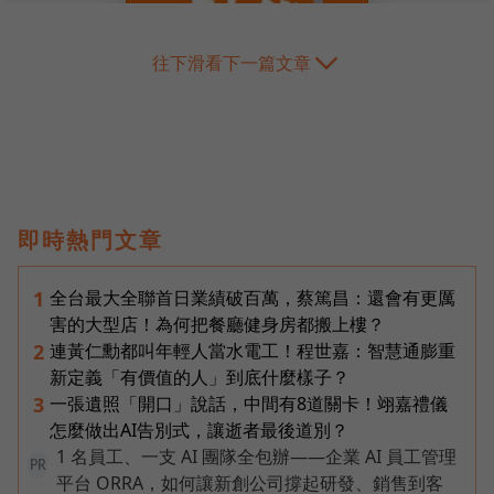
往下滑看下一篇文章
即時熱門文章
全台最大全聯首日業績破百萬，蔡篤昌：還會有更厲
1
害的大型店！為何把餐廳健身房都搬上樓？
連黃仁勳都叫年輕人當水電工！程世嘉：智慧通膨重
2
新定義「有價值的人」到底什麼樣子？
一張遺照「開口」說話，中間有8道關卡！翊嘉禮儀
3
怎麼做出AI告別式，讓逝者最後道別？
1 名員工、一支 AI 團隊全包辦——企業 AI 員工管理
PR
平台 ORRA，如何讓新創公司撐起研發、銷售到客