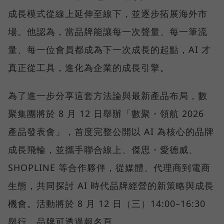
成長模式從線上延伸至線下，並逐步拓展海外市
場。他認為，當品牌能讓每一次聲量、每一筆流
量、每一位會員都成為下一次成長的起點，AI 才
真正從工具，進化為企業的成長引擎。
為了進一步分享這套方法論與最新產品布局，數
聚集團將於 8 月 12 日舉辦「數聚・領航 2026
產品發表會」，首度完整公開以 AI 為核心的品牌
成長飛輪，並攜手聯合線上、傑思・愛德威、
SHOPLINE 等合作夥伴，從媒體、代理商到電商
生態，共同探討 AI 時代品牌經營的新策略與成長
機會。活動將於 8 月 12 日（三）14:00–16:30
舉行，品牌可透過報名頁