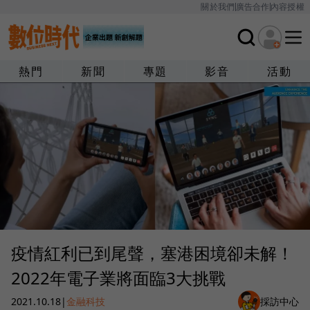
關於我們
廣告合作
內容授權
熱門
新聞
專題
影音
活動
疫情紅利已到尾聲，塞港困境卻未解！
2022年電子業將面臨3大挑戰
2021.10.18
|
金融科技
採訪中心