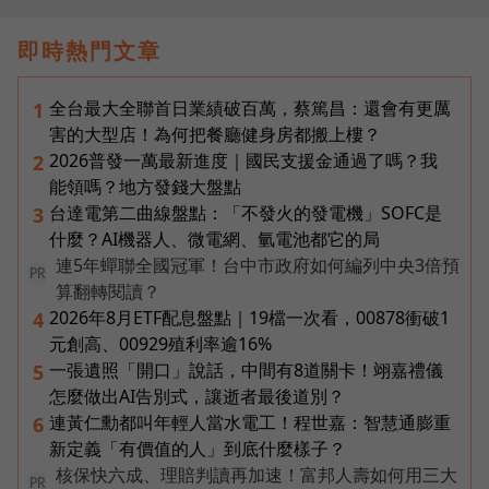
即時熱門文章
全台最大全聯首日業績破百萬，蔡篤昌：還會有更厲
1
害的大型店！為何把餐廳健身房都搬上樓？
2026普發一萬最新進度｜國民支援金通過了嗎？我
2
能領嗎？地方發錢大盤點
台達電第二曲線盤點：「不發火的發電機」SOFC是
3
什麼？AI機器人、微電網、氫電池都它的局
連5年蟬聯全國冠軍！台中市政府如何編列中央3倍預
PR
算翻轉閱讀？
2026年8月ETF配息盤點｜19檔一次看，00878衝破1
4
元創高、00929殖利率逾16%
一張遺照「開口」說話，中間有8道關卡！翊嘉禮儀
5
怎麼做出AI告別式，讓逝者最後道別？
連黃仁勳都叫年輕人當水電工！程世嘉：智慧通膨重
6
新定義「有價值的人」到底什麼樣子？
核保快六成、理賠判讀再加速！富邦人壽如何用三大
PR