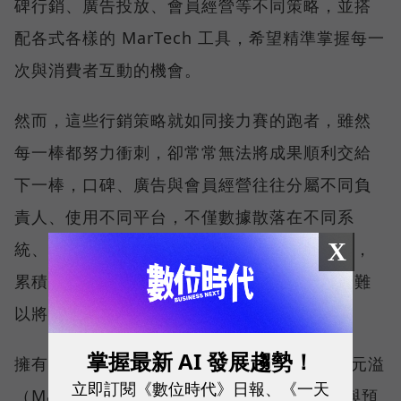
碑行銷、廣告投放、會員經營等不同策略，並搭
配各式各樣的 MarTech 工具，希望精準掌握每一
次與消費者互動的機會。
然而，這些行銷策略就如同接力賽的跑者，雖然
每一棒都努力衝刺，卻常常無法將成果順利交給
下一棒，口碑、廣告與會員經營往往分屬不同負
責人、使用不同平台，不僅數據散落在不同系
X
統、跨部門協作成本高昂，一旦負責人員異動，
累積多年的實戰經驗也容易隨之流失，使企業難
以將每一次投入轉化為長期成長動能。
掌握最新 AI 發展趨勢！
擁有 20 年行銷實戰經驗的數聚集團創辦人張元溢
立即訂閱《數位時代》日報、《一天
（Mars），看見許多企業投入愈來愈多工具與預