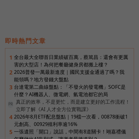
即時熱門文章
全台最大全聯首日業績破百萬，蔡篤昌：還會有更厲
1
害的大型店！為何把餐廳健身房都搬上樓？
2026普發一萬最新進度｜國民支援金通過了嗎？我
2
能領嗎？地方發錢大盤點
台達電第二曲線盤點：「不發火的發電機」SOFC是
3
什麼？AI機器人、微電網、氫電池都它的局
真正的效率，不是更忙，而是建立更好的工作流程！
PR
立即了解《AI 人才全方位實戰課》
2026年8月ETF配息盤點｜19檔一次看，00878衝破1
4
元創高、00929殖利率逾16%
一張遺照「開口」說話，中間有8道關卡！翊嘉禮儀
5
怎麼做出AI告別式，讓逝者最後道別？