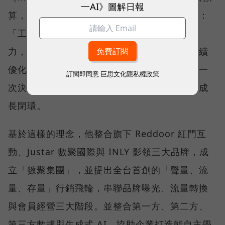
一AI》圖解日報
算，卻始終無法累積真正的成長資產。他直言：
「工具越多，不表示結果越好。」真正的競爭
力，在於建立一套能整合數據、沉澱經驗並持續
優化的成長機制，讓每一次行銷投入都成為下一
訂閱即同意
巨思文化隱私權政策
次決策的養分，形成能不斷學習、自我進化的成
長閉環。
基於這樣的理念，他整合旗下 Reddoor 紅門互
動、Justar 數聚國際與 INLY 影領三大品牌，成
立「數聚集團」，並提出全台首創的「聲量、流
量、存量」行銷飛輪，串聯品牌曝光、流量轉換
與會員經營三大階段。並整合第一方、第二方、
第三方數據與生成式 AI，協助企業打造能自主學