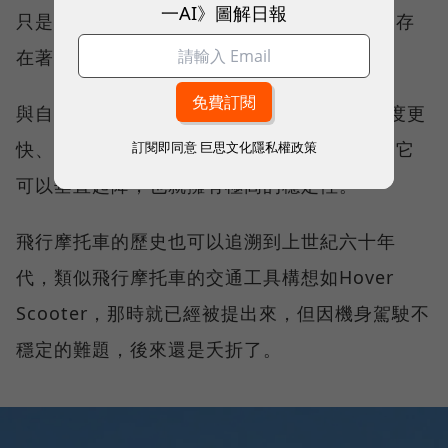
一AI》圖解日報
只是飛行背包太過「自由」的特性，終歸還是存
在著很大的安全隱患。
與自家的飛行背包相比，JPA的飛行摩托車速度更
快、載荷更重、起飛也更方便，更重要的是，它
訂閱即同意
巨思文化隱私權政策
可以垂直起降，也就擁有極高的穩定性。
飛行摩托車的歷史也可以追溯到上世紀六十年
代，類似飛行摩托車的交通工具構想如Hover
Scooter，那時就已經被提出來，但因機身駕駛不
穩定的難題，後來還是夭折了。