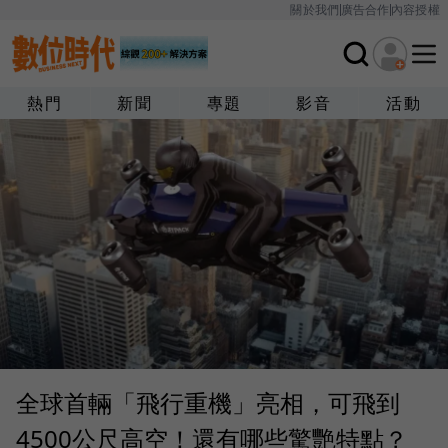
關於我們
廣告合作
內容授權
熱門
新聞
專題
影音
活動
全球首輛「飛行重機」亮相，可飛到
4500公尺高空！還有哪些驚艷特點？