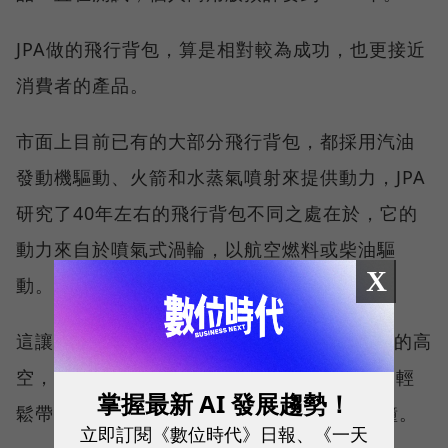
JPA做的飛行背包，算是相對較為成功，也更接近
消費者的產品。
市面上目前已有的大部分飛行背包，都採用汽油
發動機驅動、火箭和水蒸氣噴射來提供動力，JPA
研究了40年左右的飛行背包不同之處在於，它的
動力來自於噴氣式渦輪，以航空燃料或柴油驅
X
動。
這讓它可以飛到超過1萬英呎（約3048公尺）的高
空，同時它又小而輕便，可以塞進汽車車廂，輕
掌握最新 AI 發展趨勢！
鬆帶出門，但它的飛行時間也因此只有10分鐘。
立即訂閱《數位時代》日報、《一天