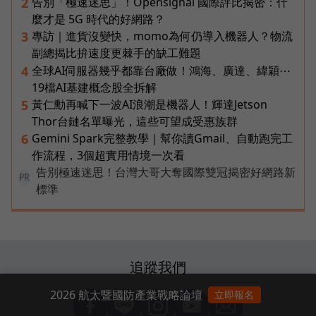
告別「極速迷思」！Opensignal 國際評比揭密：什
2
麼才是 5G 時代的好網路？
專訪｜進貨沒變快，momo為何仍導入機器人？物流
3
副總揭比拚速度更棘手的缺工難題
全球AI伺服器幾乎都靠台廠做！鴻海、廣達、緯穎⋯
4
19檔AI基建概念股全拆解
黃仁勳再喊下一波AI浪潮是機器人！輝達Jetson
5
Thor台鏈名單曝光，這些可望成受惠族群
Gemini Spark完整教學｜幫你讀Gmail、自動跑完工
6
作流程，3個超實用情境一次看
告別極速迷思！台灣大哥大奪國際雙冠揭密好網路新
PR
標準
追蹤我們
2026 航太暨國防產業戰略論壇
立即報名