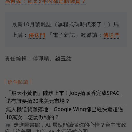
為何說：電支5年內都是賠錢貨？
最新10月號雜誌《無程式碼時代來了！》馬
上購：
傳送門
「電子雜誌」輕鬆讀：
傳送門
責任編輯：傅珮晴、錢玉紘
延伸閱讀
「飛天小黃們」陸續上市！Joby搶頭香完成SPAC，
●
還有誰要搶20兆美元市場？
無人機送貨難落地，Google Wing卻已經快遞超過
●
10萬次！怎麼做到的？
走進圖書館，AI 居然能讀懂你的心情？台中市政
府「綠美圖」打造 48 米沉浸式空間