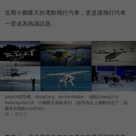
近期小鵬匯天的電動飛行汽車，更是讓飛行汽車
一度成為熱議話題。
JobyS4原型機、WiskCora、ArcherMaker、億航EHang216、
Velocopoter2X、小鵬匯天旅航者X1（順序為左上橫數到右下，組
圖來自晚點LastPost）
圖／ 愛范兒