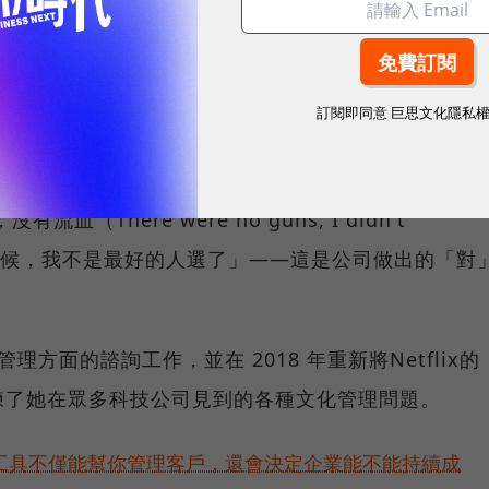
合自己的。」她還倡導人們「不應該只在一家公司做一
係就像一段旅程，每一段旅程都能學到東西。」
 Hastings）一手創建Netflix獨特企業文化的 Patty
訂閱即同意
巨思文化隱私
Netflix——這被媒體戲稱為「留任測試」的又一次實
的締造者。但Patty毫不避諱，她用了「get
血（There were no guns, I didn't
的時候，我不是最好的人選了」——這是公司做出的「對
理方面的諮詢工作，並在 2018 年重新將Netflix的
練了她在眾多科技公司見到的各種文化管理問題。
好工具不僅能幫你管理客戶，還會決定企業能不能持續成