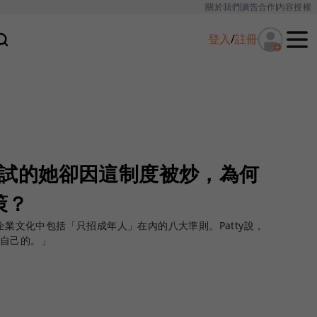
關於我們
廣告合作
內容授權
登入
/
註冊
留任測試的她卻因這制度被炒，為何
策？
flix企業文化中包括「只招成年人」在內的八大準則。Patty說，
自己的。」