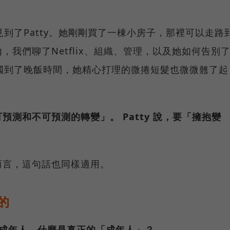
見到了Patty。她剛剛買了一棟小房子，那裡可以走路
我們聊了Netflix、組織、管理，以及她如何告別
國到了晚飯時間，她精心打理的微捲短髮也微微翹了起
測和不可預測的轉變」。 Patty 說，要「擁抱變
而言，這句話也同樣適用。
的
雇傭成年人。什麼是真正的「成年人」？