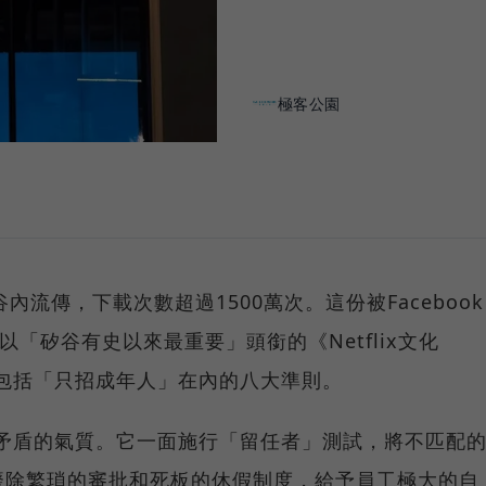
極客公園
矽谷內流傳，下載次數超過1500萬次。這份被Facebook
g 冠之以「矽谷有史以來最重要」頭銜的《Netflix文化
化中包括「只招成年人」在內的八大準則。
有種矛盾的氣質。它一面施行「留任者」測試，將不匹配
廢除繁瑣的審批和死板的休假制度，給予員工極大的自