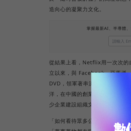
造向心的凝聚力文化。
掌握最新AI、半導體
從結果上看，Netflix用一次
立以來，與 Facebook、亞馬遜
DVD，領軍著串流媒體，如今又開
洋，在中國的創業公司產生強大的模仿效
少企業建設組織文化的第一課，
「如何看待眾多公司對於Netfli