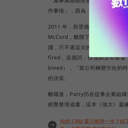
「萬事萬物都在變化，要找到適
件事情」，因為「人和公司的關
2011 年，與里德·哈斯廷斯（Reed
McCord，離開了工作了14年的
踐，只不過這次的主人公是這套文化
fired」這個詞，但強調沒有槍聲，沒有流
bleed），「當公司轉變方向
的決策。
離職後，Patty仍在從事企業組織管
經歷整理成書，這本《強大》凝
你的 CRM 還只能用一半？
➜