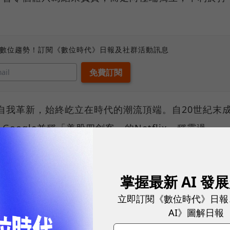
、數位趨勢！訂閱《數位時代》日報及社群活動訊息
次的自我革新，始終屹立在時代的潮流頂端。自20世紀末
、Google並稱「美股四劍客」的Netflix，稱霸過
始向遊戲領域試探。而「Netflix文化」也跨越太平
應。著名的「Context not Control」成了不
掌握最新 AI 發
其中尤以字節跳動為代表。
立即訂閱《數位時代》日報
AI》圖解日報
x的模仿？」在視訊會議中，我們這樣問 Patty。她說，