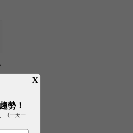
成
X
展趨勢！
、《一天一