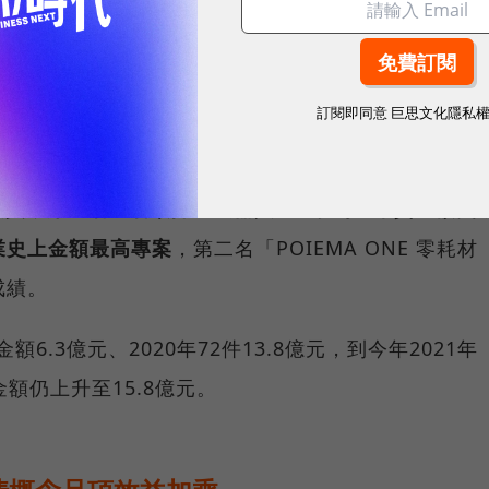
訂閱即同意
巨思文化隱私
最強集資專案。
圖／ 貝殼放大
成員，
第一名「石頭掃地機器人S7+系列」集資金額突
產業史上金額最高專案
，第二名「POIEMA ONE 零耗材
成績。
額6.3億元、2020年72件13.8億元，到今年2021年
額仍上升至15.8億元。