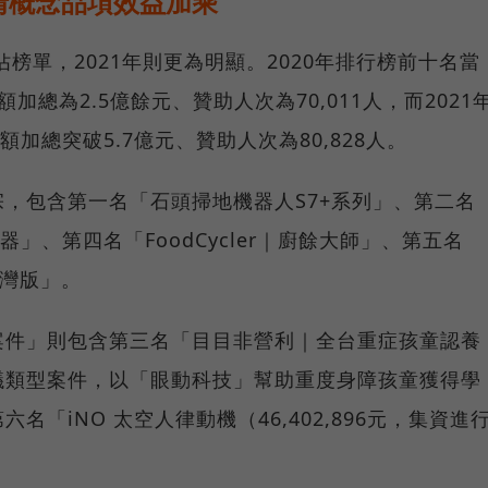
情概念品項效益加乘
佔榜單，2021年則更為明顯。2020年排行榜前十名當
總為2.5億餘元、贊助人次為70,011人，而2021
加總突破5.7億元、贊助人次為80,828人。
，包含第一名「石頭掃地機器人S7+系列」、第二名
化器」、第四名「FoodCycler｜廚餘大師」、第五名
機台灣版」。
案件」則包含第三名「目目非營利｜全台重症孩童認養
議類型案件，以「眼動科技」幫助重度身障孩童獲得學
「iNO 太空人律動機（46,402,896元，集資進