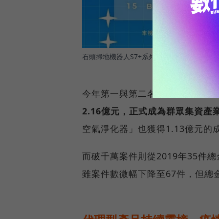
石頭掃地機器人S7+系列，成為2021年年度
今年第一與第二名皆為「破億」
2.16億元，正式成為群眾集資
空氣淨化器」也獲得1.13億元的
而破千萬案件則從2019年35件總金
雖案件數微幅下降至67件，但總金