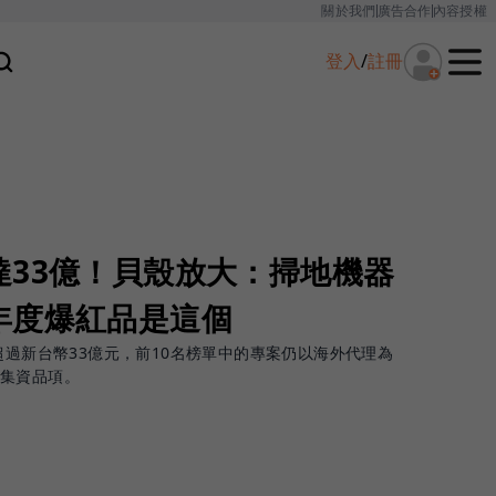
關於我們
廣告合作
內容授權
登入
/
註冊
達33億！貝殼放大：掃地機器
年度爆紅品是這個
超過新台幣33億元，前10名榜單中的專案仍以海外代理為
集資品項。