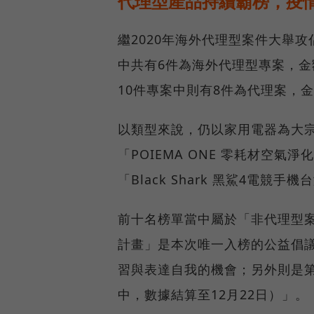
代理型產品持續霸榜，疫
繼2020年海外代理型案件大舉攻
中共有6件為海外代理型專案，金額加
10件專案中則有8件為代理案，金額
以類型來說，仍以家用電器為大宗
「POIEMA ONE 零耗材空氣淨
「Black Shark 黑鯊4電競手
前十名榜單當中屬於「非代理型
計畫」是本次唯一入榜的公益倡
習與表達自我的機會；另外則是第六名
中，數據結算至12月22日）」。