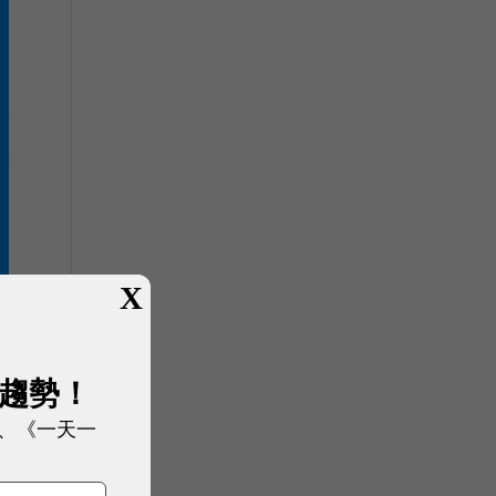
X
展趨勢！
、《一天一