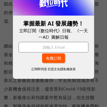
因此，預期今年有望看到更多大型公司對小型股
的併購交易，帶動整體生技產業的併購行情增
溫。
掌握最新 AI 發展趨勢！
立即訂閱《數位時代》日報、《一天
一AI》圖解日報
總結以上，由於生技產業研發創新不間斷，目前
基金操作上看好基因療法和基因編輯、免疫腫瘤
和精準腫瘤領域發展，同時也對於近期如阿茲海
訂閱即同意
巨思文化隱私權政策
默症、其他神經退化性疾病以及自體免疫疾病所
推出之新藥前景樂觀看待，罕見疾病領域亦有不
少新機會值得注意，儘管受到Covid-19疫情影
響，新藥推出和預購案件暫有延誤，但生技醫
療、製藥等各領域創新速度加快，將有機會帶動