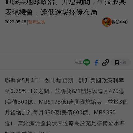
通膨與地緣政治、升息期間，生技股具
表現機會，逢低進場擇優布局
2022.05.18
|
醫療生技
採訪中心
分享
收藏
聯準會5月4日一如市場預期，調升美國政策利率
至0.75%~1%之間，並將於6/1開始以每月475億
(美債300億、MBS175億)速度實施縮表，並於3個
月後增加到每月950億(美債600億、MBS350
億)，當縮減資產負債表達略高於充足準備金水準