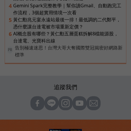
Gemini Spark完整教學｜幫你讀Gmail、自動跑完工
4
作流程，3個超實用情境一次看
黃仁勳兆元宴永遠站最後一排！最低調的二代鄭平，
5
憑什麼讓台達電被市場重新定價？
AI概念股有哪些？黃仁勳五層蛋糕拆解8檔能源股，
6
台達電、光寶科出線
告別極速迷思！台灣大哥大奪國際雙冠揭密好網路新
PR
標準
追蹤我們