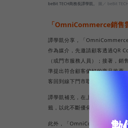
beBit TECH商務長譚學凱。
圖／ beBit TE
「OmniCommerce
譚學凱分享，「OmniComme
作為媒介，先邀請顧客透過QR C
（或門市服務人員）；接著，銷售
準提出符合顧客偏好的商品推薦，
客回到線下門市取貨，透過實體
譚學凱補充，在上述一系列的互
籤，以此不斷優化顧客體驗與經
此外，「OmniCommerce