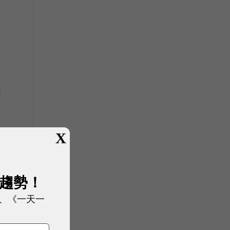
位
X
展趨勢！
、《一天一