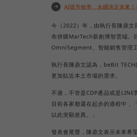
➜
AI提升效率，永續決定未來！全
今（2022）年，由執行長陳鼎文與
布併購MarTech新創博智雲端。目
OmniSegment、智能銷售管理
執行長陳鼎文認為，beBit T
更加貼近本土市場的需求。
不過，不管是CDP產品或是LI
目前各家都還在起步的過程中，「b
以此突顯差異。」
發表會尾聲，陳鼎文表示未來希望將