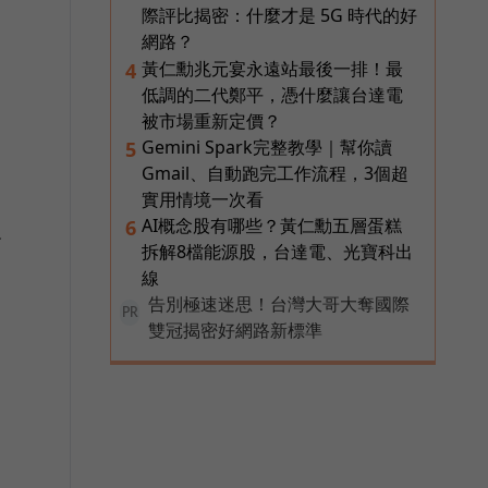
際評比揭密：什麼才是 5G 時代的好
網路？
黃仁勳兆元宴永遠站最後一排！最
4
宣
低調的二代鄭平，憑什麼讓台達電
被市場重新定價？
Gemini Spark完整教學｜幫你讀
5
Gmail、自動跑完工作流程，3個超
實用情境一次看
AI概念股有哪些？黃仁勳五層蛋糕
6
及
拆解8檔能源股，台達電、光寶科出
線
告別極速迷思！台灣大哥大奪國際
PR
雙冠揭密好網路新標準
，