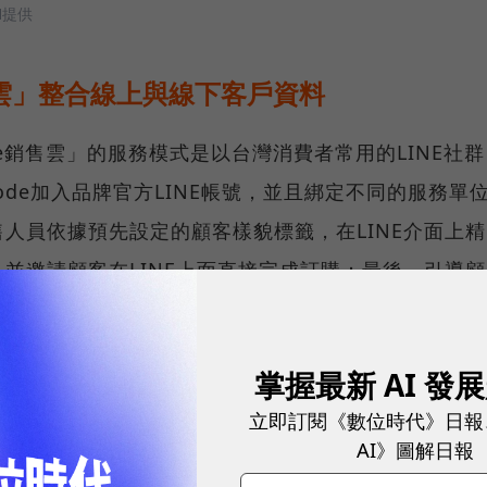
CH提供
銷售雲」整合線上與線下客戶資料
rce銷售雲」的服務模式是以台灣消費者常用的LINE社群
ode加入品牌官方LINE帳號，並且綁定不同的服務單
人員依據預先設定的顧客樣貌標籤，在LINE介面上精
並邀請顧客在LINE上面直接完成訂購；最後，引導顧
互動加深品牌與顧客之間的關聯。
動過程中，系統後台蒐集到的所有數據會再次進行標
掌握最新 AI 發
營。
立即訂閱《數位時代》日報
AI》圖解日報
銷售雲」未來還會結合技術長高偉鈞開發的「高博AI」模