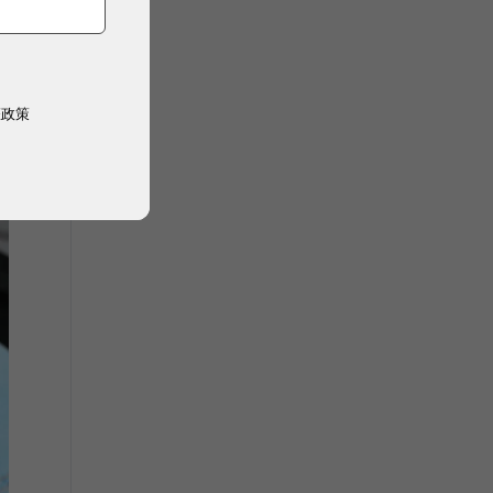
息
權政策