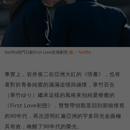
Netflix熱門日劇First Love宣傳劇照
圖／ Netflix
事實上，岩井俊二在亞洲大紅的《情書》，也有
著對於青春純愛的滿滿追憶與緬懷，寒竹百合
（寒竹ゆり）繼承這樣的風格來拍純愛療癒的
《First Love初戀》，雙雙帶領觀眾回到那個懷舊
的90年代，再次證明紅遍亞洲的宇多田光金曲極
其有效，喚醒了90年代的榮光。