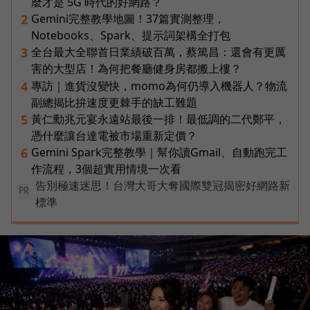
麼才是 5G 時代的好網路？
Gemini完整教學地圖！37篇實測整理，
2
Notebooks、Spark、提示詞架構全打包
全台最大全聯首日業績破百萬，蔡篤昌：還會有更厲
3
害的大型店！為何把餐廳健身房都搬上樓？
專訪｜進貨沒變快，momo為何仍導入機器人？物流
4
副總揭比拚速度更棘手的缺工難題
黃仁勳兆元宴永遠站最後一排！最低調的二代鄭平，
5
憑什麼讓台達電被市場重新定價？
Gemini Spark完整教學｜幫你讀Gmail、自動跑完工
6
作流程，3個超實用情境一次看
告別極速迷思！台灣大哥大奪國際雙冠揭密好網路新
PR
標準