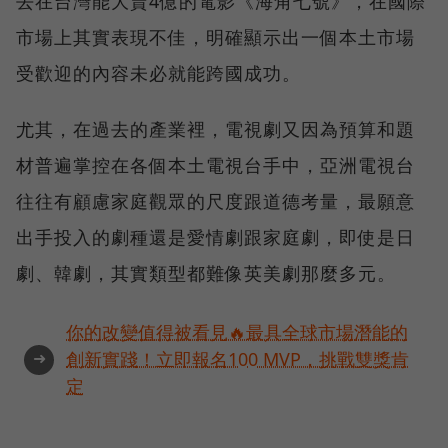
去在台灣能大賣4億的電影《海角七號》，在國際
市場上其實表現不佳，明確顯示出一個本土市場
受歡迎的內容未必就能跨國成功。
尤其，在過去的產業裡，電視劇又因為預算和題
材普遍掌控在各個本土電視台手中，亞洲電視台
往往有顧慮家庭觀眾的尺度跟道德考量，最願意
出手投入的劇種還是愛情劇跟家庭劇，即使是日
劇、韓劇，其實類型都難像英美劇那麼多元。
你的改變值得被看見🔥最具全球市場潛能的
➜
創新實踐！立即報名100 MVP，挑戰雙獎肯
定