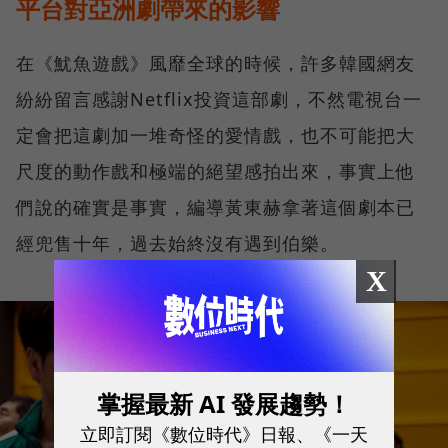
平台對亞洲劇帶來的影響
在《魷魚遊戲》風靡全球的時候，許多韓國網友
紛紛留言感謝Netflix投資這部劇，不然電視台一
定會把這劇加一堆奇怪的愛情戲，也不可能把大
尺度的動作戲和極端的絕望感拍出來，事實上他
們說的確實是事實，編導黃東赫拿著這個劇本已
經兜售十年，過去始終沒有遇到伯樂。
X
掌握最新 AI 發展趨勢！
立即訂閱《數位時代》日報、《一天