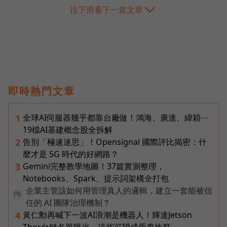
往下滑看下一篇文章
即時熱門文章
全球AI伺服器幾乎都靠台廠做！鴻海、廣達、緯穎⋯
1
19檔AI基建概念股全拆解
告別「極速迷思」！Opensignal 國際評比揭密：什
2
麼才是 5G 時代的好網路？
Gemini完整教學地圖！37篇實測整理，
3
Notebooks、Spark、提示詞架構全打包
企業主管該如何用管理真人的邏輯，建立一套能被信
PR
任的 AI 團隊治理機制？
黃仁勳再喊下一波AI浪潮是機器人！輝達Jetson
4
Thor台鏈名單曝光，這些可望成受惠族群