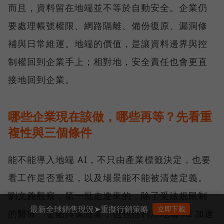
而且，資料留在地端並不等於自動安全。企業仍
要處理帳號權限、網路隔離、備份復原、漏洞修
補與日常維運。地端的價值，是讓資料邊界與控
制權回到企業手上；相對地，安全責任也會更直
接地回到企業。
哪些企業現在該做，哪些再等？先看重
複性與三個條件
能不能導入地端 AI，不只由產業標籤決定，也要
看工作是否重複，以及場景能不能被清楚定義。
劉文義觀察，第一批走進來的，除了受法規限制
最新全球銷售現況➤重擬行銷策略
立即下載
的醫療、金融與保險業，也包括利用地端 AI 加速