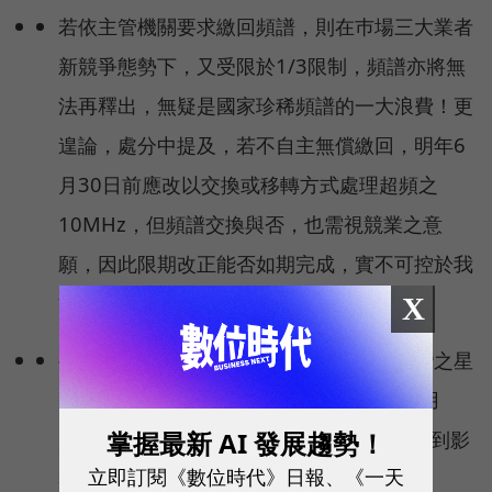
若依主管機關要求繳回頻譜，則在巿場三大業者
新競爭態勢下，又受限於1/3限制，頻譜亦將無
法再釋出，無疑是國家珍稀頻譜的一大浪費！更
遑論，處分中提及，若不自主無償繳回，明年6
月30日前應改以交換或移轉方式處理超頻之
10MHz，但頻譜交換與否，也需視競業之意
願，因此限期改正能否如期完成，實不可控於我
方。
X
被迫繳回頻譜之「新台灣大」在缺少原台灣之星
10MHz的頻譜後，再擠進台灣之星280萬用
掌握最新 AI 發展趨勢！
戶，亦將使得原台灣大700多萬用戶權益受到影
立即訂閱《數位時代》日報、《一天
響。