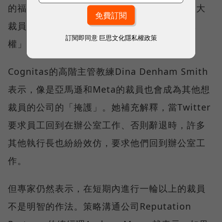
的福利，以吸引和安撫員工，但近幾個月來的大
裁員潮，也表明現在這些公司正在拿回「主導
訂閱即同意
巨思文化隱私權政策
權」。
Cognitas的高階主管教練Dina Denham Smith
表示，像是亞馬遜和Meta的裁員也會成為其他想
裁員的公司的「掩護」。她補充解釋，當Twitter
要求員工回到在辦公室工作、否則辭退時，許多
其他執行長也紛紛效仿，要求他們回到辦公室工
作。
但專家仍然表示，在短期內進行一輪以上的裁員
不是明智的作法。策略溝通公司Reputation