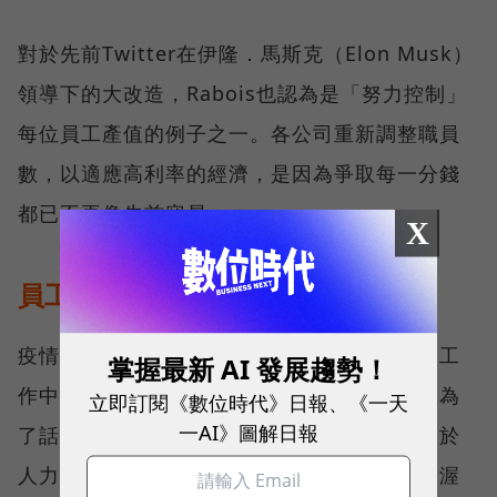
對於先前Twitter在伊隆．馬斯克（Elon Musk）
領導下的大改造，Rabois也認為是「努力控制」
每位員工產值的例子之一。各公司重新調整職員
數，以適應高利率的經濟，是因為爭取每一分錢
都已不再像先前容易。
X
員工的新經濟現實：公司不再退讓
疫情期間，許多人重新審視他們想要從生活和工
掌握最新 AI 發展趨勢！
作中得到什麼，遠距工作到「安靜離職」都成為
立即訂閱《數位時代》日報、《一天
一AI》圖解日報
了話題，連員工爭取福利的方式也大不同。由於
人力缺乏，讓許多公司多年來一直試圖透過優渥