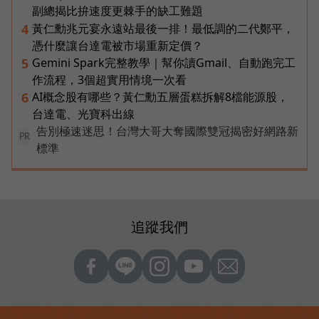
副總揭比拚速度更棘手的缺工難題
黃仁勳兆元宴永遠站最後一排！最低調的二代鄭平，
4
憑什麼讓台達電被市場重新定價？
Gemini Spark完整教學｜幫你讀Gmail、自動跑完工
5
作流程，3個超實用情境一次看
AI概念股有哪些？黃仁勳五層蛋糕拆解8檔能源股，
6
台達電、光寶科出線
告別極速迷思！台灣大哥大奪國際雙冠揭密好網路新
PR
標準
追蹤我們