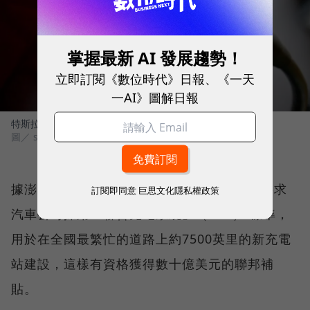
掌握最新 AI 發展趨勢！
立即訂閱《數位時代》日報、《一天
一AI》圖解日報
特斯拉充電標準，本月以來獲得越來越多車廠採用。
圖／ shutterstock
據澎湃新聞援引路透社報導，美國拜登政府要求
訂閱即同意
巨思文化隱私權政策
汽車公司採用「聯合充電系統」（CCS） 標準，
用於在全國最繁忙的道路上約7500英里的新充電
站建設，這樣有資格獲得數十億美元的聯邦補
貼。