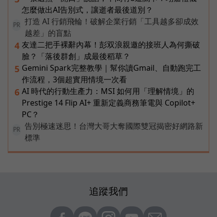
怎麼做出AI告別式，讓逝者最後道別？
打造 AI 行銷飛輪！破解企業行銷「工具越多卻成效
PR
越差」的盲點
友達二把手裸辭內幕！彭双浪親邀的接班人為何撕破
4
臉？「落後群創」成最後稻草？
Gemini Spark完整教學｜幫你讀Gmail、自動跑完工
5
作流程，3個超實用情境一次看
AI 時代的行動生產力：MSI 如何用「理解情境」的
6
Prestige 14 Flip AI+ 重新定義商務筆電與 Copilot+
PC？
告別極速迷思！台灣大哥大奪國際雙冠揭密好網路新
PR
標準
追蹤我們