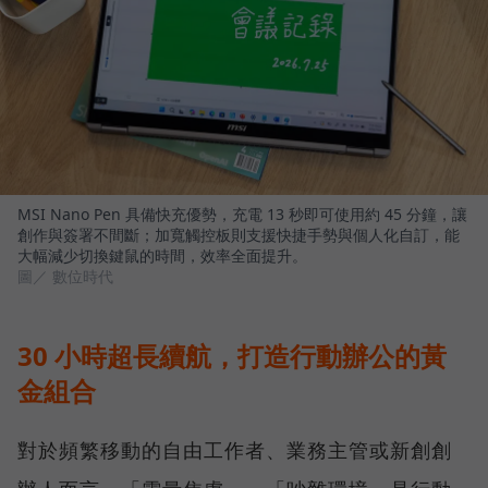
MSI Nano Pen 具備快充優勢，充電 13 秒即可使用約 45 分鐘，讓
創作與簽署不間斷；加寬觸控板則支援快捷手勢與個人化自訂，能
大幅減少切換鍵鼠的時間，效率全面提升。
圖／ 數位時代
30 小時超長續航，打造行動辦公的黃
金組合
對於頻繁移動的自由工作者、業務主管或新創創