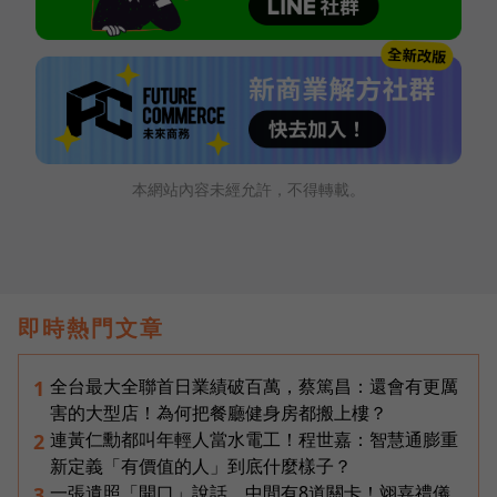
本網站內容未經允許，不得轉載。
即時熱門文章
全台最大全聯首日業績破百萬，蔡篤昌：還會有更厲
1
害的大型店！為何把餐廳健身房都搬上樓？
連黃仁勳都叫年輕人當水電工！程世嘉：智慧通膨重
2
新定義「有價值的人」到底什麼樣子？
一張遺照「開口」說話，中間有8道關卡！翊嘉禮儀
3