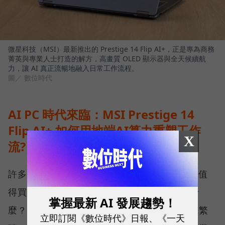
微星科技（MSI）最新推出的 Prestige 14 Flip AI+，正是專為商務
菁英與專業人士打造的解方，高畫質 OLED 顯示器與全天候續航
力，讓 AI 真正流暢地融入日常工作流程。
圖／ 數位時代
AI PC 時代來臨：MSI Prestige 14
Flip AI+ 如何用地端AI算力重塑工作
X
流?
許多經理人在更換電腦時常問：「AI PC 真的值
得買嗎？」、「Copilot+ PC 到底能幫我做什
掌握最新 AI 發展趨勢！
麼？」答案不僅是運算跑得更快，而是將原先繁
立即訂閱《數位時代》日報、《一天