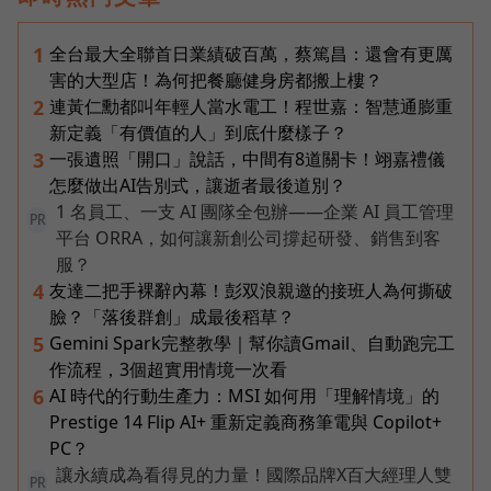
全台最大全聯首日業績破百萬，蔡篤昌：還會有更厲
1
害的大型店！為何把餐廳健身房都搬上樓？
連黃仁勳都叫年輕人當水電工！程世嘉：智慧通膨重
2
新定義「有價值的人」到底什麼樣子？
一張遺照「開口」說話，中間有8道關卡！翊嘉禮儀
3
怎麼做出AI告別式，讓逝者最後道別？
1 名員工、一支 AI 團隊全包辦——企業 AI 員工管理
PR
平台 ORRA，如何讓新創公司撐起研發、銷售到客
服？
友達二把手裸辭內幕！彭双浪親邀的接班人為何撕破
4
臉？「落後群創」成最後稻草？
Gemini Spark完整教學｜幫你讀Gmail、自動跑完工
5
作流程，3個超實用情境一次看
AI 時代的行動生產力：MSI 如何用「理解情境」的
6
Prestige 14 Flip AI+ 重新定義商務筆電與 Copilot+
PC？
讓永續成為看得見的力量！國際品牌X百大經理人雙
PR