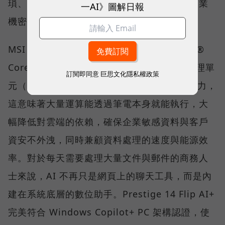
瑣、耗時的行政庶務變得更高效，並能確保商業
一AI》圖解日報
機密不外洩。
MSI Prestige 14 Flip AI+ 搭載最新的 Intel®
Core™ Ultra X7 處理器，擁有強大的神經處理單
訂閱即同意
巨思文化隱私權政策
元（NPU），能提供優異的本地端 AI 運算能力，
這意味著大量運算能透過筆電本身就能執行，大
幅降低對雲端的依賴，確保企業敏感資料與客戶
資安不外洩，同時兼顧資料處理的速度與能源效
率。對於每天需要處理大量文件與郵件的商務人
士來說，AI 不再只是網頁上的聊天工具，而是內
建在系統底層的數位助手。Prestige 14 Flip AI+
完美符合 Windows Copilot+ PC 架構認證，使