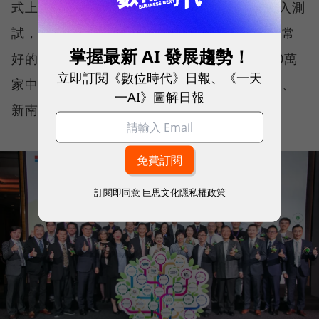
式上線，第一階段會在年底前達200家企業導入測
試，資誠執行董事錢家龍指出，台灣是一個非常
掌握最新 AI 發展趨勢！
好的測試點，「因為是製造業大國，有超過30萬
立即訂閱《數位時代》日報、《一天
家中小企業跟製造業有關，未來要發展新東向、
一AI》圖解日報
新南向都可以參考台灣的成功經驗」
訂閱即同意
巨思文化隱私權政策