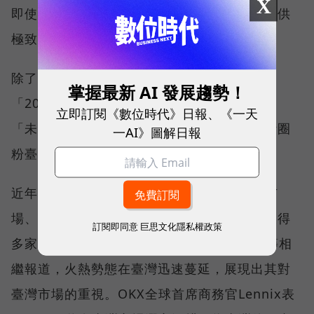
X
即使在多鏈的複雜環境中，也可以為使用者提供
極致絲滑的體驗和一站式Web3服務。
除了Meet Taipei展會外，OKX已經接連受邀
掌握最新 AI 發展趨勢！
「2022年臺北區塊鏈周」、「NFT Taipei」、
立即訂閱《數位時代》日報、《一天
「未來商務展」等眾多臺灣頂級盛會外，不斷圈
一AI》圖解日報
粉臺灣使用者，擴大在臺影響力。
近年來，OKX持續增大在臺投入，在品牌、市
場、人才、產品以及活動等方面持續加碼，獲得
訂閱即同意
巨思文化隱私權政策
多家臺灣媒體、著名區塊鏈KOL、YouTube等相
繼報道，火熱勢態在臺灣迅速蔓延，展現出其對
臺灣市場的重視。OKX全球首席商務官Lennix表