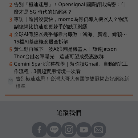
告別「極速迷思」！Opensignal 國際評比揭密：什
2
麼才是 5G 時代的好網路？
專訪｜進貨沒變快，momo為何仍導入機器人？物流
3
副總揭比拚速度更棘手的缺工難題
全球AI伺服器幾乎都靠台廠做！鴻海、廣達、緯穎⋯
4
19檔AI基建概念股全拆解
黃仁勳再喊下一波AI浪潮是機器人！輝達Jetson
5
Thor台鏈名單曝光，這些可望成受惠族群
Gemini Spark完整教學｜幫你讀Gmail、自動跑完工
6
作流程，3個超實用情境一次看
告別極速迷思！台灣大哥大奪國際雙冠揭密好網路新
PR
標準
追蹤我們