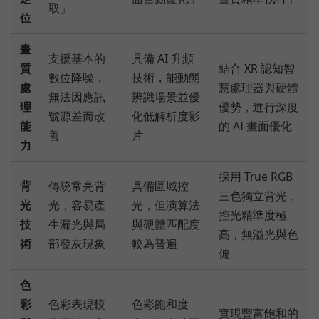
取」
位
畫
支援基本的
具備 AI 升頻
質
結合 XR 認知智
數位降噪，
技術，能動態
處
慧處理器與硬體
無法因應訊
辨識場景並優
理
優勢，進行深度
號源差而改
化低解析度影
能
的 AI 畫面優化
善
片
力
採用 True RGB
背
傳統常亮背
具備區域控
三色獨立背光，
光
光，容易產
光，但演算法
控光精準度極
技
生漏光與局
與硬體匹配度
高，無溢光與色
術
部發灰現象
較為普遍
偏
色
彩
色彩表現較
色彩飽和度
實現豐富飽和的