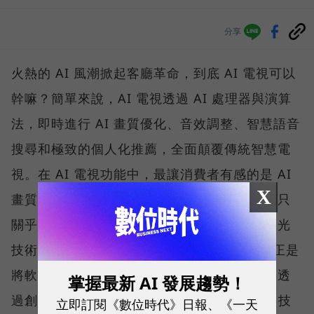
分享
火熱的 AI 風潮掀起客廳革命，到底 AI 電視可以
幹嘛？簡單來說，AI 電視透過 AI 處理器與演算
法，即時進行 AI 畫質優化、音效調整、智慧語音
搜尋和極致的個人化推薦，全面顛覆傳統智慧電
視。在 AI 電視功能中，最讓消費者有感的是 AI
X
畫質優化，但許多人往往忽略了，畫質提升不只
關乎演算法，更取決於底層的背光、色彩與控光
技術。Sony BRAVIA True RGB LED 電視，正是
將軟體思維與硬體工藝深度結合的最好示範。透
掌握最新 AI 發展趨勢！
過創新的 XR 認知智慧處理器搭配 True RGB 技
立即訂閱《數位時代》日報、《一天