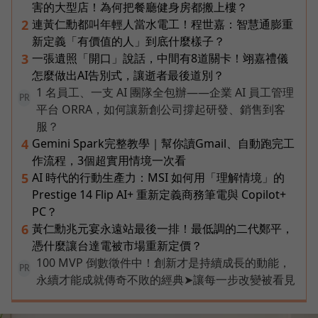
害的大型店！為何把餐廳健身房都搬上樓？
連黃仁勳都叫年輕人當水電工！程世嘉：智慧通膨重
2
新定義「有價值的人」到底什麼樣子？
一張遺照「開口」說話，中間有8道關卡！翊嘉禮儀
3
怎麼做出AI告別式，讓逝者最後道別？
1 名員工、一支 AI 團隊全包辦——企業 AI 員工管理
PR
平台 ORRA，如何讓新創公司撐起研發、銷售到客
服？
Gemini Spark完整教學｜幫你讀Gmail、自動跑完工
4
作流程，3個超實用情境一次看
AI 時代的行動生產力：MSI 如何用「理解情境」的
5
Prestige 14 Flip AI+ 重新定義商務筆電與 Copilot+
PC？
黃仁勳兆元宴永遠站最後一排！最低調的二代鄭平，
6
憑什麼讓台達電被市場重新定價？
100 MVP 倒數徵件中！創新才是持續成長的動能，
PR
永續才能成就傳奇不敗的經典➤讓每一步改變被看見