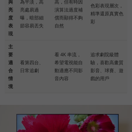
與
為平淡，高
高，但有時因
色彩表現層次，
亮
亮處易過
演算法過度補
精準還原真實色
度
曝，暗部細
償而顯得不夠
彩
表
節容易丟失
自然
現
主
要
看 4K 串流，
追求劇院級體
適
看第四台、
希望電視能自
驗，喜歡高畫質
合
日常追劇
動適應不同影
影音、球賽、遊
情
音內容
戲的用戶
境