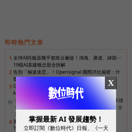
即時熱門文章
全球AI伺服器幾乎都靠台廠做！鴻海、廣達、緯穎⋯
1
19檔AI基建概念股全拆解
告別「極速迷思」！Opensignal 國際評比揭密：什
2
麼才是 5G 時代的好網路？
X
Gemini完整教學地圖！37篇實測整理，
3
Notebooks、Spark、提示詞架構全打包
如何打造營運不中斷的資料平台？教你以最適成本建
PR
構 AI Ready 資料平台 ✨ 搶先預約 09/18《QNAP 全
球巡迴論壇台北首場》
掌握最新 AI 發展趨勢！
黃仁勳再喊下一波AI浪潮是機器人！輝達Jetson
4
立即訂閱《數位時代》日報、《一天
Thor台鏈名單曝光，這些可望成受惠族群