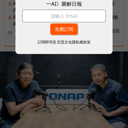
一AI》圖解日報
AI已經做得到20%的題目，反而不要碰！Google首
5
席科學家給創業者的「1%法則」
長壽的關鍵在於「空腹」？揭開諾貝爾獎認證的細胞
6
再生長壽法
告別極速迷思！台灣大哥大奪國際雙冠揭密好網路新
PR
標準
訂閱即同意
巨思文化隱私權政策