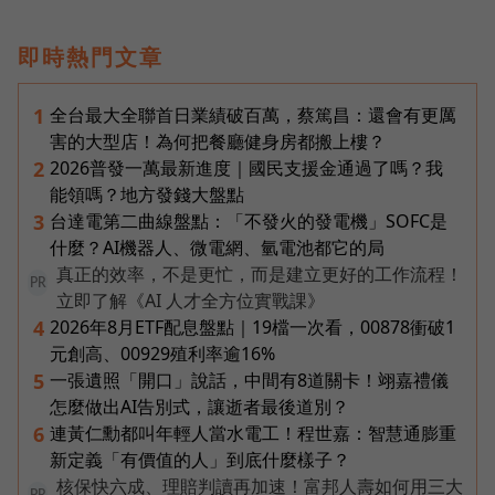
即時熱門文章
全台最大全聯首日業績破百萬，蔡篤昌：還會有更厲
1
害的大型店！為何把餐廳健身房都搬上樓？
2026普發一萬最新進度｜國民支援金通過了嗎？我
2
能領嗎？地方發錢大盤點
台達電第二曲線盤點：「不發火的發電機」SOFC是
3
什麼？AI機器人、微電網、氫電池都它的局
真正的效率，不是更忙，而是建立更好的工作流程！
PR
立即了解《AI 人才全方位實戰課》
2026年8月ETF配息盤點｜19檔一次看，00878衝破1
4
元創高、00929殖利率逾16%
一張遺照「開口」說話，中間有8道關卡！翊嘉禮儀
5
怎麼做出AI告別式，讓逝者最後道別？
連黃仁勳都叫年輕人當水電工！程世嘉：智慧通膨重
6
新定義「有價值的人」到底什麼樣子？
核保快六成、理賠判讀再加速！富邦人壽如何用三大
PR