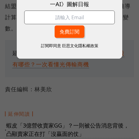
一AI》圖解日報
結盟，如何做這道1+1大於2的數學題。而在推導
計算的過程中，也會為電信三雄競爭注入新的變
數。
訂閱即同意
巨思文化隱私權政策
延伸閱讀：
全光網路是什麼？光通訊概念股
有哪些？一次看懂光傳輸商機
責任編輯：林美欣
延伸閱讀
蝦皮「3億營收賣家GG」？一則被公告消息背後，
●
凸顯賣家正在打「沒贏面的仗」