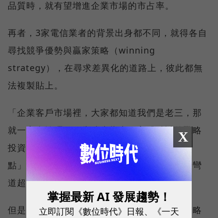
品質時，就有望增進企業市場的市占率。
再者，3家電信業者的背景出身都不同，就得各自
尋找競爭優勢與贏家策略（winning
strategy），在尋求差異化的道路上，彼此都無
法複製貼上。
「企業客戶市場裡，大家都知道我們是老三，那
就一定會輸嗎？」朱曉幸指出，入股精誠的戰略
X
投資，就是創造電信三雄競爭賽道中的「拐
點」，未來台灣大還要創造無數個拐點，等待彎
道超車的機會，在動態競爭下聰明地贏。
掌握最新 AI 發展趨勢！
但是要贏，考驗的就是這樁電信與資服業的策略
立即訂閱《數位時代》日報、《一天