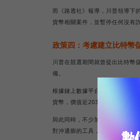
而《路透社》報導，川普領導下的
貨幣相關案件，並暫停任何沒有
政策四：考慮建立比特幣
川普在競選期間就曾提出比特幣
備。
根據鏈上數據平台Arkham Int
貨幣，價值近203億美元，其中就
與此同時，不少加密貨幣宣導者
對沖通膨的工具，有助於緩解國