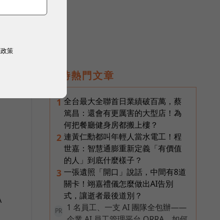
熱
權政策
即時熱門文章
全台最大全聯首日業績破百萬，蔡
1
擇
篤昌：還會有更厲害的大型店！為
何把餐廳健身房都搬上樓？
連黃仁勳都叫年輕人當水電工！程
2
世嘉：智慧通膨重新定義「有價值
的人」到底什麼樣子？
一張遺照「開口」說話，中間有8道
3
關卡！翊嘉禮儀怎麼做出AI告別
式，讓逝者最後道別？
A
1 名員工、一支 AI 團隊全包辦——
PR
企業 AI 員工管理平台 ORRA，如何