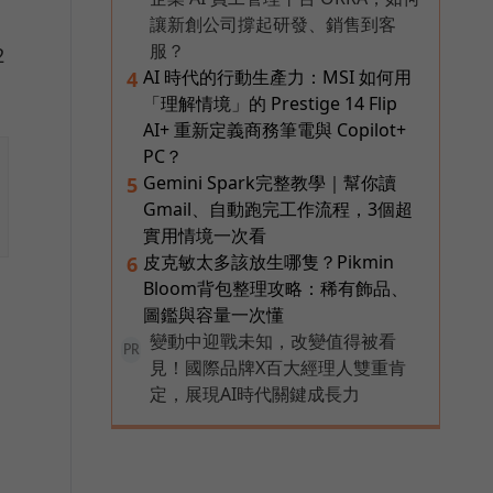
讓新創公司撐起研發、銷售到客
服？
2
AI 時代的行動生產力：MSI 如何用
4
「理解情境」的 Prestige 14 Flip
AI+ 重新定義商務筆電與 Copilot+
PC？
Gemini Spark完整教學｜幫你讀
5
Gmail、自動跑完工作流程，3個超
實用情境一次看
皮克敏太多該放生哪隻？Pikmin
6
Bloom背包整理攻略：稀有飾品、
圖鑑與容量一次懂
變動中迎戰未知，改變值得被看
PR
見！國際品牌X百大經理人雙重肯
定，展現AI時代關鍵成長力