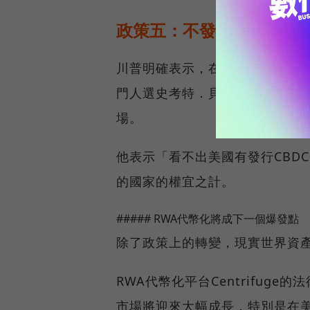
政策五：不發行央行數位貨
川普明確表示，在他任內「絕對不
門人選史考特．貝森特（Scott B
場。
他表示「看不出美國有發行CBD
的國家的權宜之計。
##### RWA代幣化將成下一個爆發點
除了政策上的轉變，現實世界資產
RWA代幣化平台Centrifuge的
市場將迎來大幅成長，特別是在