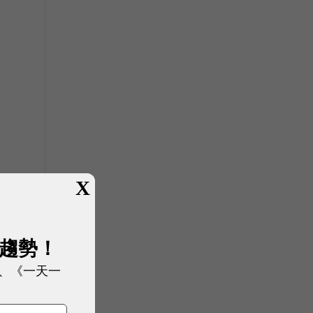
X
展趨勢！
、《一天一