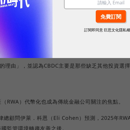
幣（CBDC）
會有央行數位貨幣（CBDC）」，而川普的財政部長
訂閱即同意
巨思文化隱私
essent）近日在
參議院聽證會
上，也呼應了此一立
C的理由」，並認為CBDC主要是那些缺乏其他投資選
（RWA）代幣化也成為傳統金融公司關注的焦點。
法律總顧問伊萊．科恩（Eli Cohen）預測，2025年RW
美國監管環境轉趨友善之後。