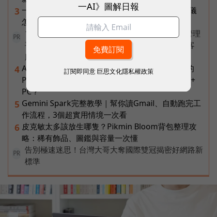
一AI》圖解日報
一張遺照「開口」說話，中間有8道關卡！翊嘉禮儀
3
怎麼做出AI告別式，讓逝者最後道別？
1 名員工、一支 AI 團隊全包辦——企業 AI 員工管理
PR
平台 ORRA，如何讓新創公司撐起研發、銷售到客
服？
AI 時代的行動生產力：MSI 如何用「理解情境」的
4
訂閱即同意
巨思文化隱私權政策
Prestige 14 Flip AI+ 重新定義商務筆電與 Copilot+
PC？
Gemini Spark完整教學｜幫你讀Gmail、自動跑完工
5
作流程，3個超實用情境一次看
皮克敏太多該放生哪隻？Pikmin Bloom背包整理攻
6
略：稀有飾品、圖鑑與容量一次懂
告別極速迷思！台灣大哥大奪國際雙冠揭密好網路新
PR
標準