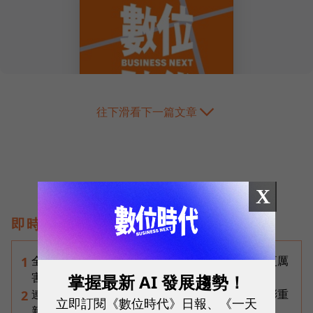
往下滑看下一篇文章
X
即時熱門文章
全台最大全聯首日業績破百萬，蔡篤昌：還會有更厲
1
害的大型店！為何把餐廳健身房都搬上樓？
掌握最新 AI 發展趨勢！
連黃仁勳都叫年輕人當水電工！程世嘉：智慧通膨重
2
立即訂閱《數位時代》日報、《一天
新定義「有價值的人」到底什麼樣子？