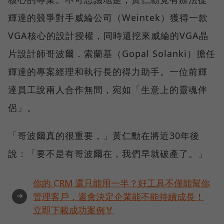
輝達的競爭對手威綸公司（Weintek）獲得一款
VGA核心的設計授權，同時還挖來威綸的VGA晶
片設計師哥波爾．索蘭基（Gopal Solanki）擔任
輝達的專案經理和執行長的得力助手。一位前輝
達員工說兩人合作無間，宛如「生意上的靈魂伴
侶」。
「哥波爾真的很重要，」黃仁勳在將近30年後
說：「要不是有哥波爾在，我們早就破產了。」
你的 CRM 還只能用一半？好工具不僅能幫你
➜
管理客戶，還會決定企業能不能持續成長！
立即下載成功案例🏅