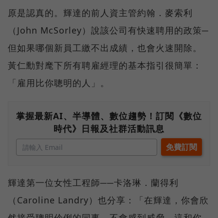
原是認真的。輝達的前人資主管約翰．麥索利
（John McSorley）說該公司有快速聘用的政策─
但如果哪個新員工繳不出成績，也會火速開除。
黃仁勳對麾下所有聘雇經理的基本指引很簡單：
「雇用比你聰明的人」。
掌握最新AI、半導體、數位趨勢！訂閱《數位
時代》日報及社群活動訊息
輝達第一位女性工程師──卡洛琳．蘭得利
（Caroline Landry）也分享：「在輝達，你會欣
然接受聰明伶俐的同事，不會感到威脅。這和你