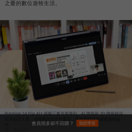
之憂的數位遊牧生活。
Prestige 14 Flip AI+ 搭載三麥克風陣列、AI 降噪與 3D 降噪鏡頭，
完美鎖定人聲、消除雜音並提升畫質，讓你隨時隨地優雅遠端協
會員很多卻不回購？
我想學習
作。
圖／ 數位時代